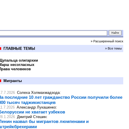
» Расширенный поиск
ГЛАВНЫЕ ТЕМЫ
» Все темы
Щупальца олигархии
Марш несогласных
Права человеков
Мигранты
17.7.2026
Солеха Холмахмадзода
:
За последние 10 лет гражданство России получили более
800 тысяч таджикистанцев
11.7.2026
Александр Лукашенко
:
Белоруссии не хватает узбеков
28.1.2026
Дмитрий Стешин
:
Ленин назвал бы мигрантов люмпенами и
штрейкбрехерами