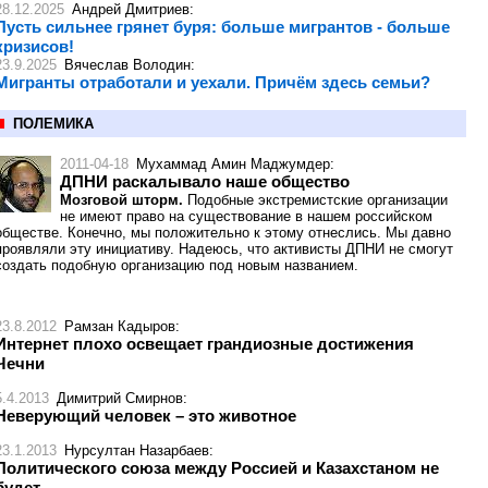
28.12.2025
Андрей Дмитриев
:
Пусть сильнее грянет буря: больше мигрантов - больше
кризисов!
23.9.2025
Вячеслав Володин
:
Мигранты отработали и уехали. Причём здесь семьи?
ПОЛЕМИКА
2011-04-18
Мухаммад Амин Маджумдер
:
ДПНИ раскалывало наше общество
Мозговой шторм.
Подобные экстремистские организации
не имеют право на существование в нашем российском
обществе. Конечно, мы положительно к этому отнеслись. Мы давно
проявляли эту инициативу. Надеюсь, что активисты ДПНИ не смогут
создать подобную организацию под новым названием.
23.8.2012
Рамзан Кадыров
:
Интернет плохо освещает грандиозные достижения
Чечни
5.4.2013
Димитрий Смирнов
:
Неверующий человек – это животное
23.1.2013
Нурсултан Назарбаев
:
Политического союза между Россией и Казахстаном не
будет