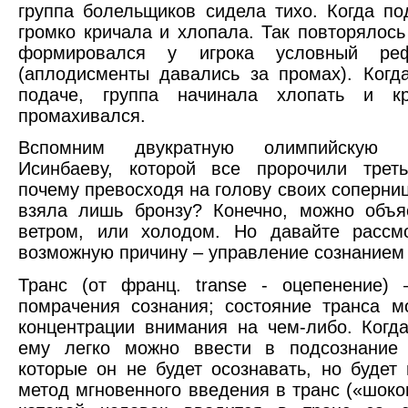
группа болельщиков сидела тихо. Когда п
громко кричала и хлопала. Так повторялось
формировался у игрока условный ре
(аплодисменты давались за промах). Когда
подаче, группа начинала хлопать и к
промахивался.
Вспомним двукратную олимпийскую 
Исинбаеву, которой все пророчили треть
почему превосходя на голову своих соперни
взяла лишь бронзу? Конечно, можно объя
ветром, или холодом. Но давайте расс
возможную причину – управление сознанием 
Транс (от франц. transe - оцепенение) 
помрачения сознания; состояние транса м
концентрации внимания на чем-либо. Когда
ему легко можно ввести в подсознание
которые он не будет осознавать, но будет
метод мгновенного введения в транс («шоко