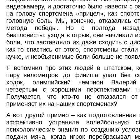
видеокамеру, и достаточно было навести с р
на голову спортсмена «прицел», как спор
головную боль. Мы, конечно, отказались о
метода победы. Но с полгода назад
биатлонисты: уходя в отрыв, они начинали 
боли, что заставляло их даже сходить с ди
как-то спастись от этого, спортсмены стал
кучке, и необъяснимые боли больше не появ
Я вспомнил про этих людей в штатском, ко
пару километров до финиша упал без со
ходок, олимпийский чемпион Валерий
четвертым с хорошими перспективами н
Получается, что кто-то не отказался от
применяет их на наших спортсменах?
А вот другой пример – как подготовленная
эффективно устраняла волейбольную сб
психологические знания по созданию услов
подачи мяча, когда игрок перебрасывал мя