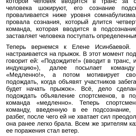
которой человек вводится в транс за с
человека шокируют, его сознание подс
проваливается ниже уровня сомнабулизма
провала сознания, который длится четвер
команда, которая вводится в подсознан
заставляет человека поступать определенны
Теперь вернемся к Елене Исинбаевой. 
настраивается на прыжок. В этот момент под
говорит ей: «Подождите!» (вводит в транс,
индукцию»), далее посылает команду
«Медленно!», а потом мотивирует св
подождать, когда объявят участников забег
будет начать прыжок». Всё, дело сдела
подождать объявление спортсменов, в по
команда «медленно». Теперь спортсмен
команду, введенную в ее подсознание,
разбег, после чего ей не хватает сил преодо
она ранее легко брала. Всем же зрителям ка
ее поражения стал ветер.