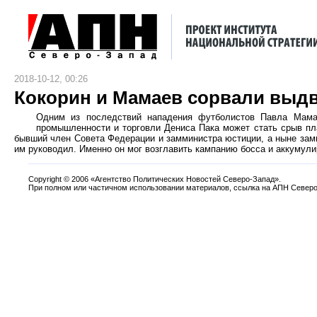
2018-10-12, 00:26
Кокорин и Мамаев сорвали выдв
Одним из последствий нападения футболистов Павла Мамае
промышленности и торговли Дениса Пака может стать срыв пл
бывший член Совета Федерации и замминистра юстиции, а ныне замм
им руководил. Именно он мог возглавить кампанию босса и аккумули
Copyright
©
2006 «Агентство Политических Новостей Северо-Запад».
При полном или частичном использовании материалов, ссылка на АПН Северо