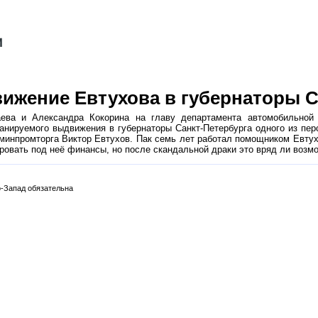
ижение Евтухова в губернаторы С
ва и Александра Кокорина на главу департамента автомобильной 
анируемого выдвижения в губернаторы Санкт-Петербурга одного из пе
инпромторга Виктор Евтухов. Пак семь лет работал помощником Евтухо
ровать под неё финансы, но после скандальной драки это вряд ли возм
-Запад обязательна