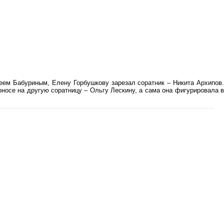
еем Бабуриным, Елену Горбушкову зарезал соратник – Никита Архипов.
оносе на другую соратницу – Ольгу Лескину, а сама она фигурировала в