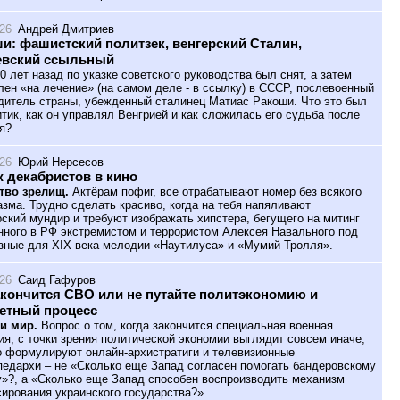
026
Андрей Дмитриев
и: фашистский политзек, венгерский Сталин,
евский ссыльный
0 лет назад по указке советского руководства был снят, а затем
лен «на лечение» (на самом деле - в ссылку) в СССР, послевоенный
дитель страны, убежденный сталинец Матиас Ракоши. Что это был
итик, как он управлял Венгрией и как сложилась его судьба после
я?
026
Юрий Нерсесов
 декабристов в кино
тво зрелищ.
Актёрам пофиг, все отрабатывают номер без всякого
азма. Трудно сделать красиво, когда на тебя напяливают
ский мундир и требуют изображать хипстера, бегущего на митинг
нного в РФ экстремистом и террористом Алексея Навального под
зные для XIX века мелодии «Наутилуса» и «Мумий Тролля».
026
Саид Гафуров
акончится СВО или не путайте политэкономию и
етный процесс
и мир.
Вопрос о том, когда закончится специальная военная
ия, с точки зрения политической экономии выглядит совсем иначе,
о формулируют онлайн-архистратиги и телевизионные
педархи – не «Сколько еще Запад согласен помогать бандеровскому
»?, а «Сколько еще Запад способен воспроизводить механизм
ирования украинского государства?»