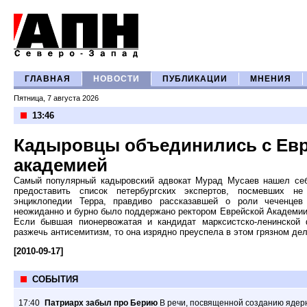
ГЛАВНАЯ
НОВОСТИ
ПУБЛИКАЦИИ
МНЕНИЯ
Пятница, 7 августа 2026
13:46
Кадыровцы объединились с Ев
академией
Самый популярный кадыровский адвокат Мурад Мусаев нашел себе
предоставить список петербургских экспертов, посмевших н
энциклопедии Терра, правдиво рассказавшей о роли чеченцев
неожиданно и бурно было поддержано ректором Еврейской Академии
Если бывшая пионервожатая и кандидат марксистско-ленинской
разжечь антисемитизм, то она изрядно преуспела в этом грязном дел
[2010-09-17]
СОБЫТИЯ
17:40
Патриарх забыл про Берию
В речи, посвященной созданию ядер