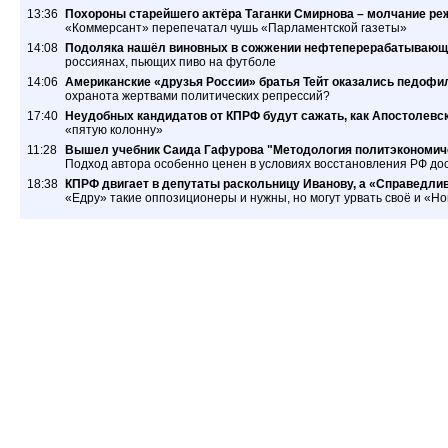
13:36
Похороны старейшего актёра Таганки Смирнова – молчание ре
«Коммерсант» перепечатал чушь «Парламентской газеты»
14:08
Подоляка нашёл виновных в сожжении нефтеперерабатывающ
россиянах, пьющих пиво на футболе
14:06
Американские «друзья России» братья Тейт оказались педофил
охранота жертвами политических репрессий?
17:40
Неудобных кандидатов от КПРФ будут сажать, как Апостолевс
«пятую колонну»
11:28
Вышел учебник Саида Гафурова "Методология политэкономиче
Подход автора особенно ценен в условиях восстановления РФ дос
18:38
КПРФ двигает в депутаты раскольницу Иванову, а «Справедлив
«Едру» такие оппозиционеры и нужны, но могут урвать своё и «Н