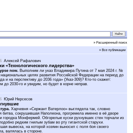
» Расширенный поиск
» Все публикации
6
Алексей Рафалович
и «Технологического лидерства»
ypse now.
Выполним ли указ Владимира Путина от 7 мая 2024 г. №
 национальных целях развития Российской Федерации на период до
да и на перспективу до 2036 года» (Указ-309)? Кто-то скажет:
м до 2030-го и увидим, но будет в корне неправ.
6
Юрий Нерсесов
ргнувшие
тура.
Харчевня «Сержант Ватерлоо» выглядела так, словно
я битва, сокрушившая Наполеона, прогремела именно в её дворе
и городка Монфермей. Обгорелые куски рухнувших стен торчали из
подобно редким гнилым зубам во рту гигантской старухи.
шая вывеска, на которой хозяин выносил с поля боя своего
ла, валялась в стороне.