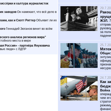
жиссёрки и халтура журналисток
29.7.2
Ракош
их заводов
Он намекает, что всё дело в
хрущ
ами, как и Скотт Риттер
Объявит ли их
ЖЗЛ.
7
отправ
руково
кого
Геннадий Зюганов винит во всём
за пол
падени
ского анализа регионов мира"
тойного места в мире
25.7.2
ая Россия» - партнёра Януковича
Мятеж
овые люди» с ЛДПР
Общес
энтузи
офицер
призна
несура
24.7.2
Как з
бюдж
Война 
операц
чем ег
страто
режиму
финанс