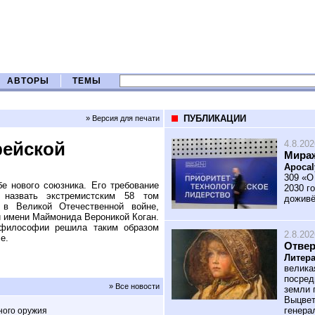
АВТОРЫ
ТЕМЫ
ПУБЛИКАЦИИ
» Версия для печати
4.8.202
рейской
Мираж
Apocal
309 «О
 нового союзника. Его требование
2030 го
е назвать экстремистским 58 том
доживё
 в Великой Отечественной войне,
 имени Маймонида Вероникой Коган.
 философии решила таким образом
2.8.202
е.
Отве
Литера
велика
посред
» Все новости
земли 
Выцвет
генера
ного оружия