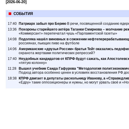
[2026-06-20]
СОБЫТИЯ
17:40
Патриарх забыл про Берию
В речи, посвященной созданию ядер
13:36
Похороны старейшего актёра Таганки Смирнова – молчание ре
«Коммерсант» перепечатал чушь «Парламентской газеты»
14:08
Подоляка нашёл виновных в сожжении нефтеперерабатывающ
россиянах, пьющих пиво на футболе
14:06
Американские «друзья России» братья Тейт оказались педофил
охранота жертвами политических репрессий?
17:40
Неудобных кандидатов от КПРФ будут сажать, как Апостолевс
«пятую колонну»
11:28
Вышел учебник Саида Гафурова "Методология политэкономиче
Подход автора особенно ценен в условиях восстановления РФ дос
18:38
КПРФ двигает в депутаты раскольницу Иванову, а «Справедлив
«Едру» такие оппозиционеры и нужны, но могут урвать своё и «Н