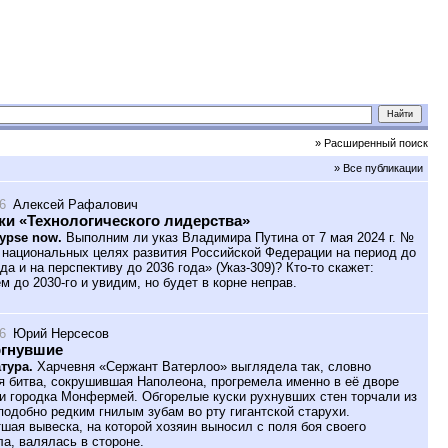
» Расширенный поиск
» Все публикации
6
Алексей Рафалович
и «Технологического лидерства»
ypse now.
Выполним ли указ Владимира Путина от 7 мая 2024 г. №
 национальных целях развития Российской Федерации на период до
да и на перспективу до 2036 года» (Указ-309)? Кто-то скажет:
м до 2030-го и увидим, но будет в корне неправ.
6
Юрий Нерсесов
ргнувшие
тура.
Харчевня «Сержант Ватерлоо» выглядела так, словно
я битва, сокрушившая Наполеона, прогремела именно в её дворе
и городка Монфермей. Обгорелые куски рухнувших стен торчали из
подобно редким гнилым зубам во рту гигантской старухи.
шая вывеска, на которой хозяин выносил с поля боя своего
ла, валялась в стороне.