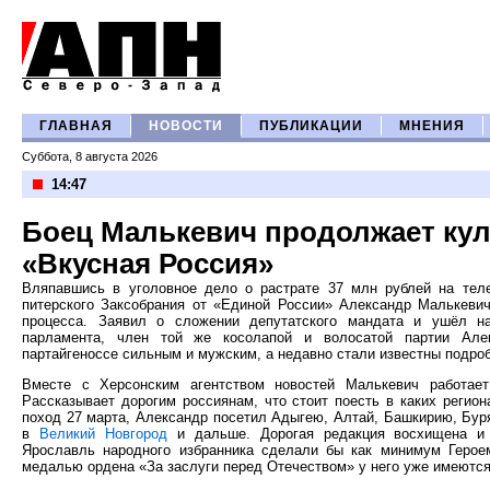
ГЛАВНАЯ
НОВОСТИ
ПУБЛИКАЦИИ
МНЕНИЯ
Суббота, 8 августа 2026
14:47
Боец Малькевич продолжает ку
«Вкусная Россия»
Вляпавшись в уголовное дело о растрате 37 млн рублей на теле
питерского Заксобрания от «Единой России» Александр Малькев
процесса. Заявил о сложении депутатского мандата и ушёл на
парламента, член той же косолапой и волосатой партии Ал
партайгеноссе сильным и мужским, а недавно стали известны подроб
Вместе с Херсонским агентством новостей Малькевич работает
Рассказывает дорогим россиянам, что стоит поесть в каких регио
поход 27 марта, Александр посетил Адыгею, Алтай, Башкирию, Буря
в
Великий Новгород
и дальше. Дорогая редакция восхищена и 
Ярославль народного избранника сделали бы как минимум Геро
медалью ордена «За заслуги перед Отечеством» у него уже имеются