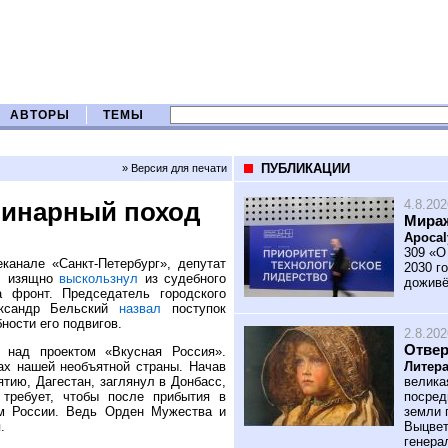
АВТОРЫ
ТЕМЫ
ПУБЛИКАЦИИ
» Версия для печати
4.8.202
линарный поход
Мираж
Apocal
309 «О
канале «Санкт-Петербург», депутат
2030 го
ич изящно
выскользнул
из судебного
доживё
 фронт. Председатель городского
ександр Бельский
назвал
поступок
ности его подвигов.
2.8.202
Отве
 над проектом «Вкусная Россия».
Литера
нах нашей необъятной страны. Начав
велика
тию, Дагестан, заглянул в Донбасс,
посред
требует, чтобы после прибытия в
земли 
ем России. Ведь Орден Мужества и
Выцвет
.
генера