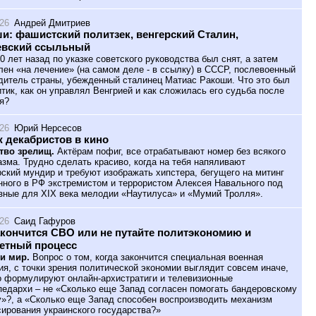
026
Андрей Дмитриев
и: фашистский политзек, венгерский Сталин,
евский ссыльный
0 лет назад по указке советского руководства был снят, а затем
лен «на лечение» (на самом деле - в ссылку) в СССР, послевоенный
дитель страны, убежденный сталинец Матиас Ракоши. Что это был
итик, как он управлял Венгрией и как сложилась его судьба после
я?
026
Юрий Нерсесов
 декабристов в кино
тво зрелищ.
Актёрам пофиг, все отрабатывают номер без всякого
азма. Трудно сделать красиво, когда на тебя напяливают
ский мундир и требуют изображать хипстера, бегущего на митинг
нного в РФ экстремистом и террористом Алексея Навального под
зные для XIX века мелодии «Наутилуса» и «Мумий Тролля».
026
Саид Гафуров
акончится СВО или не путайте политэкономию и
етный процесс
и мир.
Вопрос о том, когда закончится специальная военная
ия, с точки зрения политической экономии выглядит совсем иначе,
о формулируют онлайн-архистратиги и телевизионные
педархи – не «Сколько еще Запад согласен помогать бандеровскому
»?, а «Сколько еще Запад способен воспроизводить механизм
ирования украинского государства?»