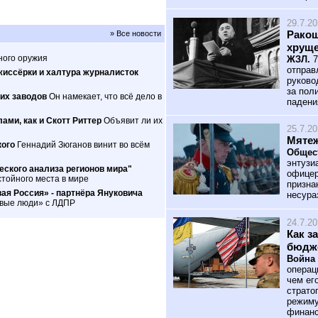
29.7.2
Ракош
» Все новости
хрущ
ного оружия
ЖЗЛ.
7
отправ
жиссёрки и халтура журналисток
руково
за пол
их заводов
Он намекает, что всё дело в
падени
ами, как и Скотт Риттер
Объявит ли их
25.7.2
Мятеж
кого
Геннадий Зюганов винит во всём
Общес
энтузи
ского анализа регионов мира"
офицер
тойного места в мире
призна
ая Россия» - партнёра Януковича
несура
овые люди» с ЛДПР
24.7.2
Как з
бюдж
Война 
операц
чем ег
страто
режиму
финанс