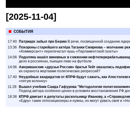
[2025-11-04]
СОБЫТИЯ
17:40
Патриарх забыл про Берию
В речи, посвященной созданию ядер
13:36
Похороны старейшего актёра Таганки Смирнова – молчание ре
«Коммерсант» перепечатал чушь «Парламентской газеты»
14:08
Подоляка нашёл виновных в сожжении нефтеперерабатывающ
дело в россиянах, пьющих пиво на футболе
14:06
Американские «друзья России» братья Тейт оказались педофил
их охранота жертвами политических репрессий?
17:40
Неудобных кандидатов от КПРФ будут сажать, как Апостолевс
«пятую колонну»
11:28
Вышел учебник Саида Гафурова "Методология политэкономиче
Подход автора особенно ценен в условиях восстановления РФ дос
18:38
КПРФ двигает в депутаты раскольницу Иванову, а «Справедлив
«Едру» такие оппозиционеры и нужны, но могут урвать своё и «Н