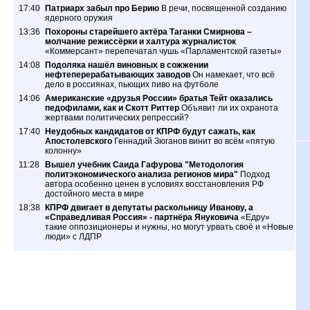
17:40
Патриарх забыл про Берию
В речи, посвященной созданию
ядерного оружия
13:36
Похороны старейшего актёра Таганки Смирнова –
молчание режиссёрки и халтура журналисток
«Коммерсант» перепечатал чушь «Парламентской газеты»
14:08
Подоляка нашёл виновных в сожжении
нефтеперерабатывающих заводов
Он намекает, что всё
дело в россиянах, пьющих пиво на футболе
14:06
Американские «друзья России» братья Тейт оказались
педофилами, как и Скотт Риттер
Объявит ли их охранота
жертвами политических репрессий?
17:40
Неудобных кандидатов от КПРФ будут сажать, как
Апостолевского
Геннадий Зюганов винит во всём «пятую
колонну»
11:28
Вышел учебник Саида Гафурова "Методология
политэкономического анализа регионов мира"
Подход
автора особенно ценен в условиях восстановления РФ
достойного места в мире
18:38
КПРФ двигает в депутаты раскольницу Иванову, а
«Справедливая Россия» - партнёра Януковича
«Едру»
такие оппозиционеры и нужны, но могут урвать своё и «Новые
люди» с ЛДПР