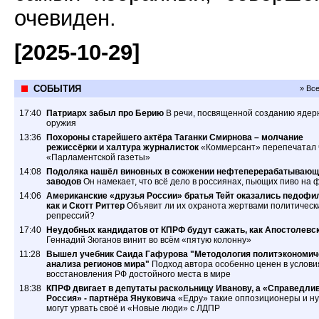
очевиден.
[2025-10-29]
СОБЫТИЯ
» Вс
17:40
Патриарх забыл про Берию
В речи, посвященной созданию ядер
оружия
13:36
Похороны старейшего актёра Таганки Смирнова – молчание
режиссёрки и халтура журналисток
«Коммерсант» перепечатал 
«Парламентской газеты»
14:08
Подоляка нашёл виновных в сожжении нефтеперерабатывающ
заводов
Он намекает, что всё дело в россиянах, пьющих пиво на 
14:06
Американские «друзья России» братья Тейт оказались педофи
как и Скотт Риттер
Объявит ли их охранота жертвами политическ
репрессий?
17:40
Неудобных кандидатов от КПРФ будут сажать, как Апостолевс
Геннадий Зюганов винит во всём «пятую колонну»
11:28
Вышел учебник Саида Гафурова "Методология политэкономич
анализа регионов мира"
Подход автора особенно ценен в услови
восстановления РФ достойного места в мире
18:38
КПРФ двигает в депутаты раскольницу Иванову, а «Справедли
Россия» - партнёра Януковича
«Едру» такие оппозиционеры и ну
могут урвать своё и «Новые люди» с ЛДПР