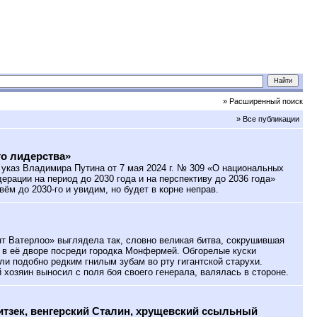
» Расширенный поиск
» Все публикации
о лидерства»
указ Владимира Путина от 7 мая 2024 г. № 309 «О национальных
ерации на период до 2030 года и на перспективу до 2036 года»
ивём до 2030-го и увидим, но будет в корне неправ.
 Ватерлоо» выглядела так, словно великая битва, сокрушившая
 в её дворе посреди городка Монфермей. Обгорелые куски
ли подобно редким гнилым зубам во рту гигантской старухи.
 хозяин выносил с поля боя своего генерала, валялась в стороне.
тзек, венгерский Сталин, хрущевский ссыльный