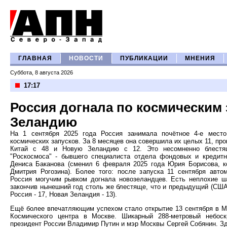
ГЛАВНАЯ
НОВОСТИ
ПУБЛИКАЦИИ
МНЕНИЯ
Суббота, 8 августа 2026
17:17
Россия догнала по космическим
Зеландию
На 1 сентября 2025 года Россия занимала почётное 4-е мест
космических запусков. За 8 месяцев она совершила их целых 11, пр
Китай с 48 и Новую Зеландию с 12. Это несомненно блестящ
"Роскосмоса" - бывшего специалиста отдела фондовых и кредит
Дениса Баканова (сменил 6 февраля 2025 года Юрия Борисова, к
Дмитрия Рогозина). Более того: после запуска 11 сентября автом
Россия могучим рывком догнала новозеландцев. Есть неплохие ша
закончив нынешний год столь же блестяще, что и предыдущий (США -
Россия - 17, Новая Зеландия - 13).
Ещё более впечатляющим успехом стало открытие 13 сентября в Мо
Космического центра в Москве. Шикарный 288-метровый небоск
президент России Владимир Путин и мэр Москвы Сергей Собянин. З