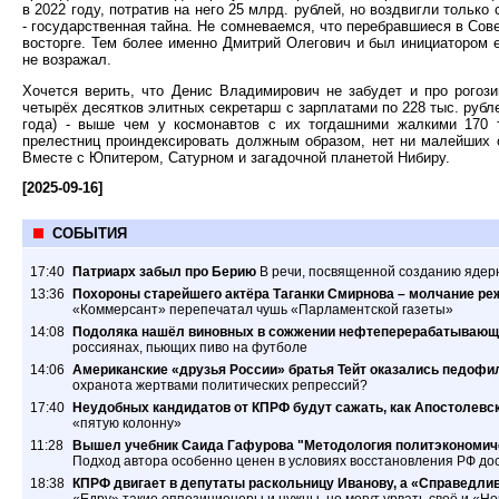
в 2022 году, потратив на него 25 млрд. рублей, но воздвигли только
- государственная тайна. Не сомневаемся, что перебравшиеся в Сов
восторге. Тем более именно Дмитрий Олегович и был инициатором 
не возражал.
Хочется верить, что Денис Владимирович не забудет и про рогоз
четырёх десятков элитных секретарш с зарплатами по 228 тыс. рубл
года) - выше чем у космонавтов с их тогдашними жалкими 170 
прелестниц проиндексировать должным образом, нет ни малейших 
Вместе с Юпитером, Сатурном и загадочной планетой Нибиру.
[2025-09-16]
СОБЫТИЯ
17:40
Патриарх забыл про Берию
В речи, посвященной созданию ядер
13:36
Похороны старейшего актёра Таганки Смирнова – молчание ре
«Коммерсант» перепечатал чушь «Парламентской газеты»
14:08
Подоляка нашёл виновных в сожжении нефтеперерабатывающ
россиянах, пьющих пиво на футболе
14:06
Американские «друзья России» братья Тейт оказались педофил
охранота жертвами политических репрессий?
17:40
Неудобных кандидатов от КПРФ будут сажать, как Апостолевс
«пятую колонну»
11:28
Вышел учебник Саида Гафурова "Методология политэкономиче
Подход автора особенно ценен в условиях восстановления РФ дос
18:38
КПРФ двигает в депутаты раскольницу Иванову, а «Справедлив