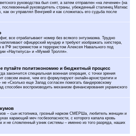
оветского руководства был снят, а затем отправлен «на лечение» (на
Р, послевоенный руководитель страны, убежденный сталинец Матиас
к, как он управлял Венгрией и как сложилась его судьба после
о
фиг, все отрабатывают номер без всякого энтузиазма. Трудно
я напяливают офицерский мундир и требуют изображать хипстера,
о в РФ экстремистом и террористом Алексея Навального под
дии «Наутилуса» и «Мумий Тролля».
не путайте политэкономию и бюджетный процесс
гда закончится специальная военная операция, с точки зрения
ит совсем иначе, чем его формулируют онлайн-архистратиги и
– не «Сколько еще Запад согласен помогать бандеровскому
ад способен воспроизводить механизм финансирования украинского
акумов
ов – сын истопника, грозный нарком СМЕРШа, любитель женщин и
уках карающий меч госбезопасности, с которого капала кровь
ак и не сломленный узник системы – именно из того разряда, наших