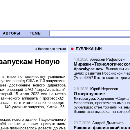
АВТОРЫ
ТЕМЫ
ПУБЛИКАЦИИ
» Версия для печати
4.8.2026
Алексей Рафалович
 запускам Новую
Миражи «Технологическог
Apocalypse now.
Выполним ли 
целях развития Российской Фед
о в мире по количеству успешных
(Указ-309)? Кто-то скажет: дож
опустив вперёд США с 113 запусками,
ее достижение нового директора
2.8.2026
Юрий Нерсесов
ных операций ЗАО "ЕвроАксисБанк"
Отвергнувшие
оторый 15 июля 2022 сел на место
атического аппарата "Прогресс-32",
Литература.
Харчевня «Сержант
нсы, что в итоге она их опередит,
Наполеона, прогремела именно
 140 удачных запусков, Китай - 63,
рухнувших стен торчали из зем
Выцветшая вывеска, на которой
скве, нового здания Национального
29.7.2026
Андрей Дмитриев
рёб освятили своим присутствием
Ракоши: фашистский поли
дание планировалось довести до ума