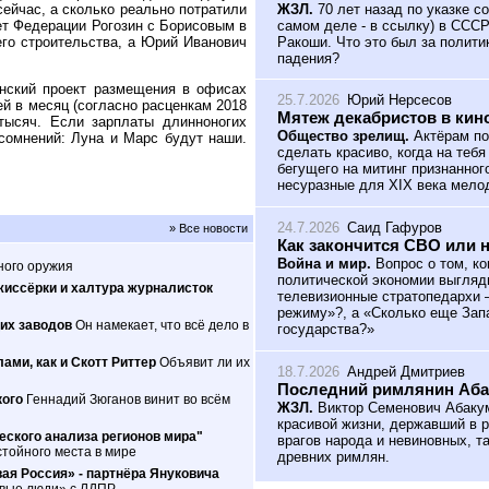
ЖЗЛ.
70 лет назад по указке с
 сейчас, а сколько реально потратили
самом деле - в ссылку) в ССС
ет Федерации Рогозин с Борисовым в
Ракоши. Что это был за полити
его строительства, а Юрий Иванович
падения?
инский проект размещения в офисах
25.7.2026
Юрий Нерсесов
ей в месяц (согласно расценкам 2018
Мятеж декабристов в кин
тысяч. Если зарплаты длинноногих
Общество зрелищ.
Актёрам по
сомнений: Луна и Марс будут наши.
сделать красиво, когда на теб
бегущего на митинг признанног
несуразные для XIX века мело
24.7.2026
Саид Гафуров
» Все новости
Как закончится СВО или 
Война и мир.
Вопрос о том, ко
ного оружия
политической экономии выгляд
жиссёрки и халтура журналисток
телевизионные стратопедархи 
режиму»?, а «Сколько еще Зап
их заводов
Он намекает, что всё дело в
государства?»
ами, как и Скотт Риттер
Объявит ли их
18.7.2026
Андрей Дмитриев
Последний римлянин Аб
кого
Геннадий Зюганов винит во всём
ЖЗЛ.
Виктор Семенович Абакум
красивой жизни, державший в р
ского анализа регионов мира"
врагов народа и невиновных, т
тойного места в мире
древних римлян.
ая Россия» - партнёра Януковича