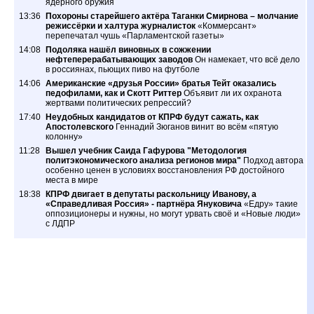
ядерного оружия
13:36
Похороны старейшего актёра Таганки Смирнова – молчание
режиссёрки и халтура журналисток
«Коммерсант»
перепечатал чушь «Парламентской газеты»
14:08
Подоляка нашёл виновных в сожжении
нефтеперерабатывающих заводов
Он намекает, что всё дело
в россиянах, пьющих пиво на футболе
14:06
Американские «друзья России» братья Тейт оказались
педофилами, как и Скотт Риттер
Объявит ли их охранота
жертвами политических репрессий?
17:40
Неудобных кандидатов от КПРФ будут сажать, как
Апостолевского
Геннадий Зюганов винит во всём «пятую
колонну»
11:28
Вышел учебник Саида Гафурова "Методология
политэкономического анализа регионов мира"
Подход автора
особенно ценен в условиях восстановления РФ достойного
места в мире
18:38
КПРФ двигает в депутаты раскольницу Иванову, а
«Справедливая Россия» - партнёра Януковича
«Едру» такие
оппозиционеры и нужны, но могут урвать своё и «Новые люди»
с ЛДПР