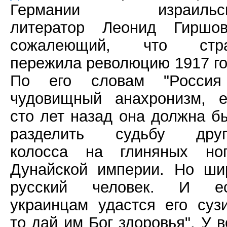
Германии израильск
литератор Леонид Гиршов
сожалеющий, что стр
пережила революцию 1917 го
По его словам "Росси
чудовищный анахронизм, 
сто лет назад она должна б
разделить судьбу друг
колосса на глиняных ног
Дунайской империи. Но ши
русский человек. И е
украинцам удастся его сузи
то дай им Бог здоровья". У в