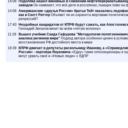
14:08
Подоляка нашёл виновных в сожжении нефтеперерабатывающ
заводов
Он намекает, что всё дело в россиянах, пьющих пиво на 
14:06
Американские «друзья России» братья Тейт оказались педофи
как и Скотт Риттер
Объявит ли их охранота жертвами политическ
репрессий?
17:40
Неудобных кандидатов от КПРФ будут сажать, как Апостолевс
Геннадий Зюганов винит во всём «пятую колонну»
11:28
Вышел учебник Саида Гафурова "Методология политэкономич
анализа регионов мира"
Подход автора особенно ценен в услови
восстановления РФ достойного места в мире
18:38
КПРФ двигает в депутаты раскольницу Иванову, а «Справедли
Россия» - партнёра Януковича
«Едру» такие оппозиционеры и ну
могут урвать своё и «Новые люди» с ЛДПР