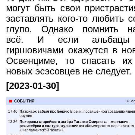
могут быть свои пристрасти
заставлять кого-то любить с
глупо. Однако помнить н
всё. И если альбацы
гиршовичами окажутся в но
Освенциме, то спасать их
новых эсэсовцев не следует.
[2023-01-30]
СОБЫТИЯ
» Вс
17:40
Патриарх забыл про Берию
В речи, посвященной созданию ядер
оружия
13:36
Похороны старейшего актёра Таганки Смирнова – молчание
режиссёрки и халтура журналисток
«Коммерсант» перепечатал 
«Парламентской газеты»