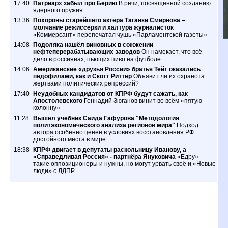
17:40
Патриарх забыл про Берию
В речи, посвященной созданию
ядерного оружия
13:36
Похороны старейшего актёра Таганки Смирнова –
молчание режиссёрки и халтура журналисток
«Коммерсант» перепечатал чушь «Парламентской газеты»
14:08
Подоляка нашёл виновных в сожжении
нефтеперерабатывающих заводов
Он намекает, что всё
дело в россиянах, пьющих пиво на футболе
14:06
Американские «друзья России» братья Тейт оказались
педофилами, как и Скотт Риттер
Объявит ли их охранота
жертвами политических репрессий?
17:40
Неудобных кандидатов от КПРФ будут сажать, как
Апостолевского
Геннадий Зюганов винит во всём «пятую
колонну»
11:28
Вышел учебник Саида Гафурова "Методология
политэкономического анализа регионов мира"
Подход
автора особенно ценен в условиях восстановления РФ
достойного места в мире
18:38
КПРФ двигает в депутаты раскольницу Иванову, а
«Справедливая Россия» - партнёра Януковича
«Едру»
такие оппозиционеры и нужны, но могут урвать своё и «Новые
люди» с ЛДПР