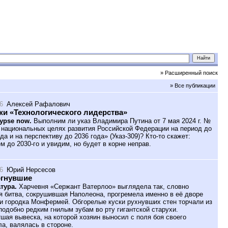
» Расширенный поиск
» Все публикации
6
Алексей Рафалович
и «Технологического лидерства»
ypse now.
Выполним ли указ Владимира Путина от 7 мая 2024 г. №
 национальных целях развития Российской Федерации на период до
да и на перспективу до 2036 года» (Указ-309)? Кто-то скажет:
м до 2030-го и увидим, но будет в корне неправ.
6
Юрий Нерсесов
ргнувшие
тура.
Харчевня «Сержант Ватерлоо» выглядела так, словно
я битва, сокрушившая Наполеона, прогремела именно в её дворе
и городка Монфермей. Обгорелые куски рухнувших стен торчали из
подобно редким гнилым зубам во рту гигантской старухи.
шая вывеска, на которой хозяин выносил с поля боя своего
ла, валялась в стороне.