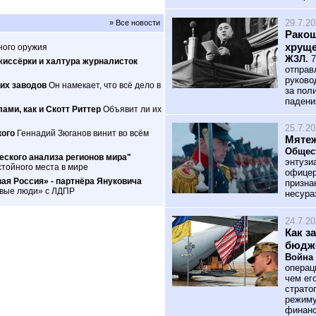
29.7.2
» Все новости
Ракош
хрущ
ного оружия
ЖЗЛ.
7
жиссёрки и халтура журналисток
отправ
руково
их заводов
Он намекает, что всё дело в
за пол
падени
ами, как и Скотт Риттер
Объявит ли их
25.7.2
кого
Геннадий Зюганов винит во всём
Мятеж
Общес
ского анализа регионов мира"
энтузи
тойного места в мире
офицер
ая Россия» - партнёра Януковича
призна
овые люди» с ЛДПР
несура
24.7.2
Как з
бюдж
Война 
операц
чем ег
страто
режиму
финанс