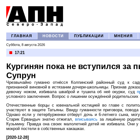
ГЛАВНАЯ
НОВОСТИ
ПУБЛИКАЦИИ
МНЕНИЯ
Суббота, 8 августа 2026
17:21
Кургинян пока не вступился за 
Супрун
Чрезвычайно гуманно отнёсся Колпинский районный суд к сади
признанной виновной в истязании дочери-школьницы. Признав доказ
девочку ножом, избивала шваброй и тушила об неё окурки, суд
п
условного заключения. Вопрос о лишении осуждённой родительских п
Отечественные борцы с ювенальной юстицией во главе с полито
участвуют в защите Татьяны. Ввиду гуманности приговора, повода
Однако если у петербурженки отберут дочь и 6-летнего сына, могу
Старик Ервандыч знатно отжигал,
вписываясь
за лишённую родите
Кузьмину. Правда она своих малолетней детей не избивала. Они у
мокрой постели в собственных какашках.
[2020-12-28]