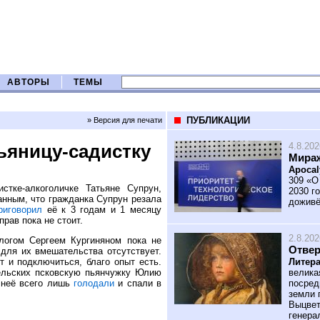
АВТОРЫ
ТЕМЫ
ПУБЛИКАЦИИ
» Версия для печати
4.8.202
пьяницу-садистку
Мираж
Apocal
309 «О
стке-алкоголичке Татьяне Супрун,
2030 го
анным, что гражданка Супрун резала
доживё
риговорил
её к 3 годам и 1 месяцу
рав пока не стоит.
2.8.202
логом Сергеем Кургиняном пока не
Отве
 для их вмешательства отсутствует.
Литера
т и подключиться, благо опыт есть.
велика
льских псковскую пьянчужку Юлию
посред
 неё всего лишь
голодали
и спали в
земли 
Выцвет
генера