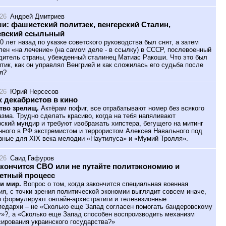
026
Андрей Дмитриев
и: фашистский политзек, венгерский Сталин,
евский ссыльный
0 лет назад по указке советского руководства был снят, а затем
лен «на лечение» (на самом деле - в ссылку) в СССР, послевоенный
дитель страны, убежденный сталинец Матиас Ракоши. Что это был
итик, как он управлял Венгрией и как сложилась его судьба после
я?
026
Юрий Нерсесов
 декабристов в кино
тво зрелищ.
Актёрам пофиг, все отрабатывают номер без всякого
азма. Трудно сделать красиво, когда на тебя напяливают
ский мундир и требуют изображать хипстера, бегущего на митинг
нного в РФ экстремистом и террористом Алексея Навального под
зные для XIX века мелодии «Наутилуса» и «Мумий Тролля».
026
Саид Гафуров
акончится СВО или не путайте политэкономию и
етный процесс
и мир.
Вопрос о том, когда закончится специальная военная
ия, с точки зрения политической экономии выглядит совсем иначе,
о формулируют онлайн-архистратиги и телевизионные
педархи – не «Сколько еще Запад согласен помогать бандеровскому
»?, а «Сколько еще Запад способен воспроизводить механизм
ирования украинского государства?»