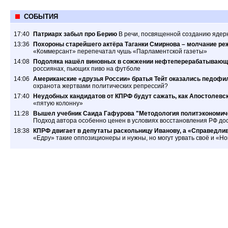
СОБЫТИЯ
17:40
Патриарх забыл про Берию
В речи, посвященной созданию ядер
13:36
Похороны старейшего актёра Таганки Смирнова – молчание ре
«Коммерсант» перепечатал чушь «Парламентской газеты»
14:08
Подоляка нашёл виновных в сожжении нефтеперерабатывающ
россиянах, пьющих пиво на футболе
14:06
Американские «друзья России» братья Тейт оказались педофил
охранота жертвами политических репрессий?
17:40
Неудобных кандидатов от КПРФ будут сажать, как Апостолевс
«пятую колонну»
11:28
Вышел учебник Саида Гафурова "Методология политэкономиче
Подход автора особенно ценен в условиях восстановления РФ дос
18:38
КПРФ двигает в депутаты раскольницу Иванову, а «Справедлив
«Едру» такие оппозиционеры и нужны, но могут урвать своё и «Н