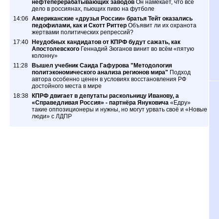
нефтеперерабатывающих заводов
Он намекает, что всё
дело в россиянах, пьющих пиво на футболе
14:06
Американские «друзья России» братья Тейт оказались
педофилами, как и Скотт Риттер
Объявит ли их охранота
жертвами политических репрессий?
17:40
Неудобных кандидатов от КПРФ будут сажать, как
Апостолевского
Геннадий Зюганов винит во всём «пятую
колонну»
11:28
Вышел учебник Саида Гафурова "Методология
политэкономического анализа регионов мира"
Подход
автора особенно ценен в условиях восстановления РФ
достойного места в мире
18:38
КПРФ двигает в депутаты раскольницу Иванову, а
«Справедливая Россия» - партнёра Януковича
«Едру»
такие оппозиционеры и нужны, но могут урвать своё и «Новые
люди» с ЛДПР