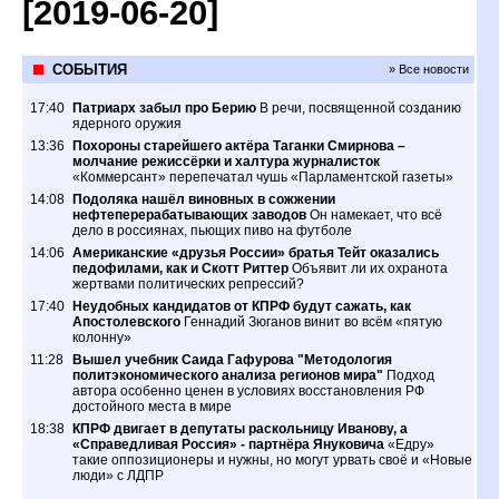
[2019-06-20]
СОБЫТИЯ
» Все новости
17:40
Патриарх забыл про Берию
В речи, посвященной созданию
ядерного оружия
13:36
Похороны старейшего актёра Таганки Смирнова –
молчание режиссёрки и халтура журналисток
«Коммерсант» перепечатал чушь «Парламентской газеты»
14:08
Подоляка нашёл виновных в сожжении
нефтеперерабатывающих заводов
Он намекает, что всё
дело в россиянах, пьющих пиво на футболе
14:06
Американские «друзья России» братья Тейт оказались
педофилами, как и Скотт Риттер
Объявит ли их охранота
жертвами политических репрессий?
17:40
Неудобных кандидатов от КПРФ будут сажать, как
Апостолевского
Геннадий Зюганов винит во всём «пятую
колонну»
11:28
Вышел учебник Саида Гафурова "Методология
политэкономического анализа регионов мира"
Подход
автора особенно ценен в условиях восстановления РФ
достойного места в мире
18:38
КПРФ двигает в депутаты раскольницу Иванову, а
«Справедливая Россия» - партнёра Януковича
«Едру»
такие оппозиционеры и нужны, но могут урвать своё и «Новые
люди» с ЛДПР