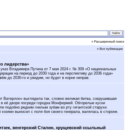
» Расширенный поиск
» Все публикации
о лидерства»
указ Владимира Путина от 7 мая 2024 г. № 309 «О национальных
ерации на период до 2030 года и на перспективу до 2036 года»
ивём до 2030-го и увидим, но будет в корне неправ.
 Ватерлоо» выглядела так, словно великая битва, сокрушившая
 в её дворе посреди городка Монфермей. Обгорелые куски
ли подобно редким гнилым зубам во рту гигантской старухи.
 хозяин выносил с поля боя своего генерала, валялась в стороне.
тзек, венгерский Сталин, хрущевский ссыльный