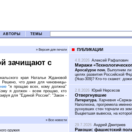
АВТОРЫ
ТЕМЫ
ПУБЛИКАЦИИ
» Версия для печати
4.8.2026
Алексей Рафалович
й зачищают с
Миражи «Технологическог
Apocalypse now.
Выполним ли 
целях развития Российской Фед
кальского края Натальи Ждановой
(Указ-309)? Кто-то скажет: дож
. Решено, что даже для чиновницы-
ение
"я прощаю всех, кому должна"
2.8.2026
Юрий Нерсесов
 "Кому я должен - всем прощаю, кто
Отвергнувшие
ируя для "Единой России": "Закон -
Литература.
Харчевня «Сержант
Наполеона, прогремела именно
рухнувших стен торчали из зем
Выцветшая вывеска, на которой
» Все новости
29.7.2026
Андрей Дмитриев
Ракоши: фашистский поли
ного оружия