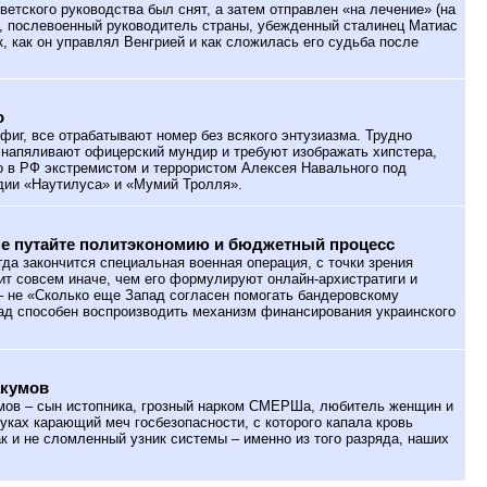
оветского руководства был снят, а затем отправлен «на лечение» (на
Р, послевоенный руководитель страны, убежденный сталинец Матиас
к, как он управлял Венгрией и как сложилась его судьба после
о
фиг, все отрабатывают номер без всякого энтузиазма. Трудно
я напяливают офицерский мундир и требуют изображать хипстера,
о в РФ экстремистом и террористом Алексея Навального под
дии «Наутилуса» и «Мумий Тролля».
не путайте политэкономию и бюджетный процесс
гда закончится специальная военная операция, с точки зрения
ит совсем иначе, чем его формулируют онлайн-архистратиги и
– не «Сколько еще Запад согласен помогать бандеровскому
ад способен воспроизводить механизм финансирования украинского
акумов
ов – сын истопника, грозный нарком СМЕРШа, любитель женщин и
уках карающий меч госбезопасности, с которого капала кровь
ак и не сломленный узник системы – именно из того разряда, наших