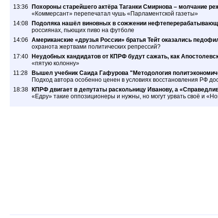
13:36
Похороны старейшего актёра Таганки Смирнова – молчание ре
«Коммерсант» перепечатал чушь «Парламентской газеты»
14:08
Подоляка нашёл виновных в сожжении нефтеперерабатывающ
россиянах, пьющих пиво на футболе
14:06
Американские «друзья России» братья Тейт оказались педофил
охранота жертвами политических репрессий?
17:40
Неудобных кандидатов от КПРФ будут сажать, как Апостолевс
«пятую колонну»
11:28
Вышел учебник Саида Гафурова "Методология политэкономиче
Подход автора особенно ценен в условиях восстановления РФ дос
18:38
КПРФ двигает в депутаты раскольницу Иванову, а «Справедлив
«Едру» такие оппозиционеры и нужны, но могут урвать своё и «Н