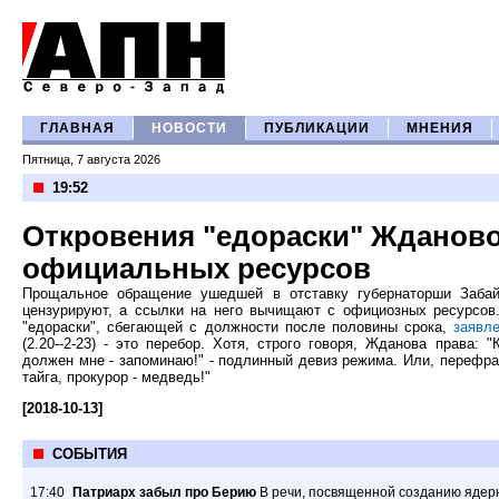
ГЛАВНАЯ
НОВОСТИ
ПУБЛИКАЦИИ
МНЕНИЯ
Пятница, 7 августа 2026
19:52
Откровения "едораски" Жданово
официальных ресурсов
Прощальное обращение ушедшей в отставку губернаторши Забай
цензурируют, а ссылки на него вычищают с официозных ресурсов
"едораски", сбегающей с должности после половины срока,
заявл
(2.20--2-23) - это перебор. Хотя, строго говоря, Жданова права:
должен мне - запоминаю!" - подлинный девиз режима. Или, перефраз
тайга, прокурор - медведь!"
[2018-10-13]
СОБЫТИЯ
17:40
Патриарх забыл про Берию
В речи, посвященной созданию ядер