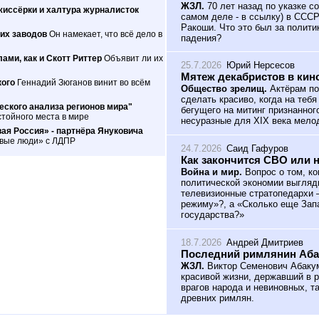
ЖЗЛ.
70 лет назад по указке с
жиссёрки и халтура журналисток
самом деле - в ссылку) в ССС
Ракоши. Что это был за полити
их заводов
Он намекает, что всё дело в
падения?
ами, как и Скотт Риттер
Объявит ли их
25.7.2026
Юрий Нерсесов
Мятеж декабристов в кин
кого
Геннадий Зюганов винит во всём
Общество зрелищ.
Актёрам по
сделать красиво, когда на теб
ского анализа регионов мира"
бегущего на митинг признанног
тойного места в мире
несуразные для XIX века мело
ая Россия» - партнёра Януковича
овые люди» с ЛДПР
24.7.2026
Саид Гафуров
Как закончится СВО или 
Война и мир.
Вопрос о том, ко
политической экономии выгляд
телевизионные стратопедархи 
режиму»?, а «Сколько еще Зап
государства?»
18.7.2026
Андрей Дмитриев
Последний римлянин Аб
ЖЗЛ.
Виктор Семенович Абакум
красивой жизни, державший в р
врагов народа и невиновных, т
древних римлян.