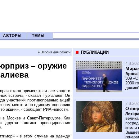
АВТОРЫ
ТЕМЫ
ПУБЛИКАЦИИ
» Версия для печати
4.8.202
юрприз – оружие
Мираж
галиева
Apocal
309 «О
2030 го
доживё
торая стала применяться все чаще с
ых встреч», - сказал Нургалиев. Он
гда участники противоправных акций
2.8.202
ленном месте и по единому сценарию
Отве
то акции», - сообщает РИА-новости.
Литера
 в Москве и Санкт-Петербурге. Как
велика
и другая тактика провоцирования
посред
я.
земли 
Выцвет
лтимор» - в этом случае на одежду
генера