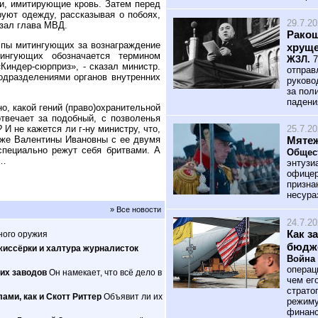
ли, имитирующие кровь. Затем перед
уют одежду, рассказывая о побоях,
29.7.2
азал глава МВД.
Ракош
олпы митингующих за вознаграждение
хрущ
ингующих обозначается термином
ЖЗЛ.
7
Киндер-сюрприз», - сказал министр.
отправ
одразделениями органов внутренних
руково
за пол
падени
о, какой гений (право)охранительной
твечает за подобный, с позволенья
И не кажется ли г-ну министру, что,
25.7.2
хуже Валентины Ивановны с ее двумя
Мятеж
специально режут себя бритвами. А
Общес
х…
энтузи
офицер
призна
несура
» Все новости
24.7.2
Как з
ного оружия
бюдж
жиссёрки и халтура журналисток
Война 
операц
их заводов
Он намекает, что всё дело в
чем ег
страто
ами, как и Скотт Риттер
Объявит ли их
режиму
финанс