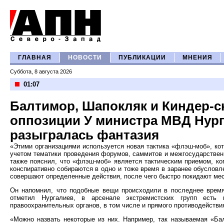
ГЛАВНАЯ
НОВОСТИ
ПУБЛИКАЦИИ
МНЕНИЯ
Суббота, 8 августа 2026
01:07
Балтимор, Шапокляк и Киндер-с
оппозиции У министра МВД Нур
разыгралась фантазия
«Этими организациями используется новая тактика «флэш-моб», ко
учетом тематики проведения форумов, саммитов и межгосударственн
также пояснил, что «флэш-моб» является тактическим приемом, ко
конспиративно собираются в одно и тоже время в заранее обуслов
совершают определенные действия, после чего быстро покидают мес
Он напомнил, что подобные вещи происходили в последнее время
отметил Нургалиев, в арсенале экстремистских групп есть 
правоохранительных органов, в том числе и прямого противодействи
«Можно назвать некоторые из них. Например, так называемая «Ба