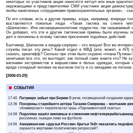
некоторых из участников акции наносятся кетчуп или иные красите
окружающими и представителями СМИ участники акции демонстрир
якобы нанесенных сотрудниками правоохранительных органов», - ск
По его словам, есть и другие приемы, когда, например, впереди т
выставляются пожилые люди. «Такая тактика на сленге мит
«Шапокляк». Или несовершеннолетние подростки, так называемый «
Он добавил, что эти и другие тактические приемы были изучены п
дел и положены в основу тактики пресечения подобных действий.
Балтимор, Шапокляк и киндер-сюрприз – это мощно! Все же интересн
службы писал эту речь? Какой отдел в МВД (или, может, в АП) о
сказать, креатифф? Сколько при этом было скурено «плана Путина»? 
зачитывая все это, он выглядит, как полный сами знаете кто? Не 
вагонами экстремистов и маршистами в белых одеждах, которые 
вроде солидный человек на высоком посту и со звездами на погона
[2008-03-29]
СОБЫТИЯ
17:40
Патриарх забыл про Берию
В речи, посвященной созданию ядер
13:36
Похороны старейшего актёра Таганки Смирнова – молчание ре
«Коммерсант» перепечатал чушь «Парламентской газеты»
14:08
Подоляка нашёл виновных в сожжении нефтеперерабатывающ
россиянах, пьющих пиво на футболе
14:06
Американские «друзья России» братья Тейт оказались педофил
охранота жертвами политических репрессий?