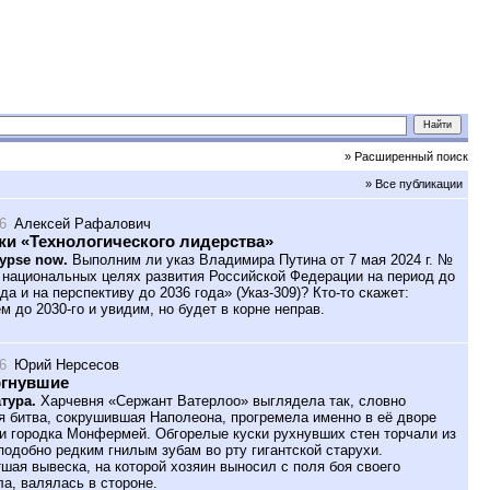
» Расширенный поиск
» Все публикации
6
Алексей Рафалович
и «Технологического лидерства»
ypse now.
Выполним ли указ Владимира Путина от 7 мая 2024 г. №
 национальных целях развития Российской Федерации на период до
да и на перспективу до 2036 года» (Указ-309)? Кто-то скажет:
м до 2030-го и увидим, но будет в корне неправ.
6
Юрий Нерсесов
ргнувшие
тура.
Харчевня «Сержант Ватерлоо» выглядела так, словно
я битва, сокрушившая Наполеона, прогремела именно в её дворе
и городка Монфермей. Обгорелые куски рухнувших стен торчали из
подобно редким гнилым зубам во рту гигантской старухи.
шая вывеска, на которой хозяин выносил с поля боя своего
ла, валялась в стороне.