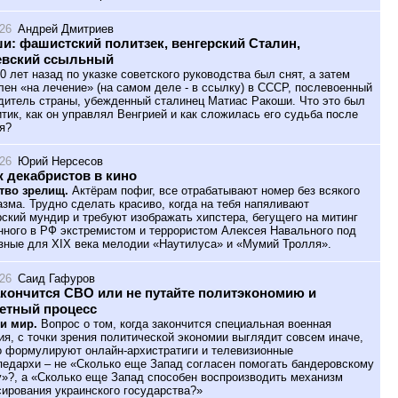
026
Андрей Дмитриев
и: фашистский политзек, венгерский Сталин,
евский ссыльный
0 лет назад по указке советского руководства был снят, а затем
лен «на лечение» (на самом деле - в ссылку) в СССР, послевоенный
дитель страны, убежденный сталинец Матиас Ракоши. Что это был
итик, как он управлял Венгрией и как сложилась его судьба после
я?
026
Юрий Нерсесов
 декабристов в кино
тво зрелищ.
Актёрам пофиг, все отрабатывают номер без всякого
азма. Трудно сделать красиво, когда на тебя напяливают
ский мундир и требуют изображать хипстера, бегущего на митинг
нного в РФ экстремистом и террористом Алексея Навального под
зные для XIX века мелодии «Наутилуса» и «Мумий Тролля».
026
Саид Гафуров
акончится СВО или не путайте политэкономию и
етный процесс
и мир.
Вопрос о том, когда закончится специальная военная
ия, с точки зрения политической экономии выглядит совсем иначе,
о формулируют онлайн-архистратиги и телевизионные
педархи – не «Сколько еще Запад согласен помогать бандеровскому
»?, а «Сколько еще Запад способен воспроизводить механизм
ирования украинского государства?»