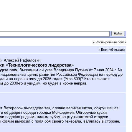
» Расширенный поиск
» Все публикации
6
Алексей Рафалович
и «Технологического лидерства»
ypse now.
Выполним ли указ Владимира Путина от 7 мая 2024 г. №
 национальных целях развития Российской Федерации на период до
да и на перспективу до 2036 года» (Указ-309)? Кто-то скажет:
м до 2030-го и увидим, но будет в корне неправ.
 Ватерлоо» выглядела так, словно великая битва, сокрушившая
 в её дворе посреди городка Монфермей. Обгорелые куски
ли подобно редким гнилым зубам во рту гигантской старухи.
 хозяин выносил с поля боя своего генерала, валялась в стороне.