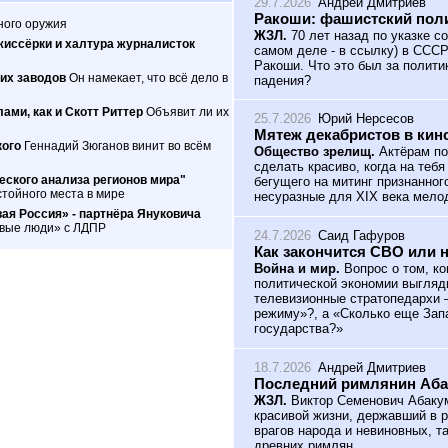
29.7.2026
Андрей Дмитриев
Ракоши: фашистский поли
ного оружия
ЖЗЛ.
70 лет назад по указке с
жиссёрки и халтура журналисток
самом деле - в ссылку) в ССС
Ракоши. Что это был за полити
их заводов
Он намекает, что всё дело в
падения?
ами, как и Скотт Риттер
Объявит ли их
25.7.2026
Юрий Нерсесов
Мятеж декабристов в кин
кого
Геннадий Зюганов винит во всём
Общество зрелищ.
Актёрам по
сделать красиво, когда на теб
ского анализа регионов мира"
бегущего на митинг признанног
тойного места в мире
несуразные для XIX века мело
ая Россия» - партнёра Януковича
овые люди» с ЛДПР
24.7.2026
Саид Гафуров
Как закончится СВО или 
Война и мир.
Вопрос о том, ко
политической экономии выгляд
телевизионные стратопедархи 
режиму»?, а «Сколько еще Зап
государства?»
18.7.2026
Андрей Дмитриев
Последний римлянин Аб
ЖЗЛ.
Виктор Семенович Абакум
красивой жизни, державший в р
врагов народа и невиновных, т
древних римлян.