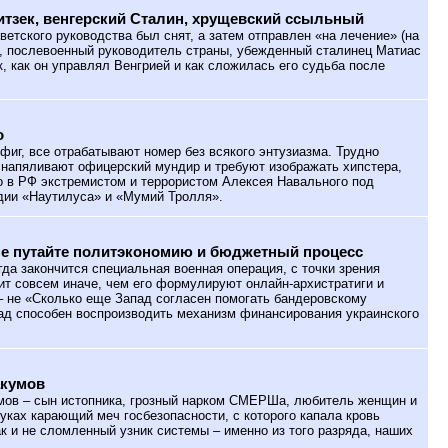
тзек, венгерский Сталин, хрущевский ссыльный
оветского руководства был снят, а затем отправлен «на лечение» (на
Р, послевоенный руководитель страны, убежденный сталинец Матиас
к, как он управлял Венгрией и как сложилась его судьба после
о
фиг, все отрабатывают номер без всякого энтузиазма. Трудно
я напяливают офицерский мундир и требуют изображать хипстера,
о в РФ экстремистом и террористом Алексея Навального под
дии «Наутилуса» и «Мумий Тролля».
не путайте политэкономию и бюджетный процесс
гда закончится специальная военная операция, с точки зрения
ит совсем иначе, чем его формулируют онлайн-архистратиги и
– не «Сколько еще Запад согласен помогать бандеровскому
ад способен воспроизводить механизм финансирования украинского
акумов
ов – сын истопника, грозный нарком СМЕРШа, любитель женщин и
уках карающий меч госбезопасности, с которого капала кровь
ак и не сломленный узник системы – именно из того разряда, наших