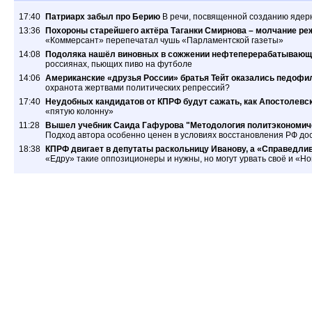
17:40
Патриарх забыл про Берию
В речи, посвященной созданию ядер
13:36
Похороны старейшего актёра Таганки Смирнова – молчание ре
«Коммерсант» перепечатал чушь «Парламентской газеты»
14:08
Подоляка нашёл виновных в сожжении нефтеперерабатывающ
россиянах, пьющих пиво на футболе
14:06
Американские «друзья России» братья Тейт оказались педофил
охранота жертвами политических репрессий?
17:40
Неудобных кандидатов от КПРФ будут сажать, как Апостолевс
«пятую колонну»
11:28
Вышел учебник Саида Гафурова "Методология политэкономиче
Подход автора особенно ценен в условиях восстановления РФ дос
18:38
КПРФ двигает в депутаты раскольницу Иванову, а «Справедлив
«Едру» такие оппозиционеры и нужны, но могут урвать своё и «Н