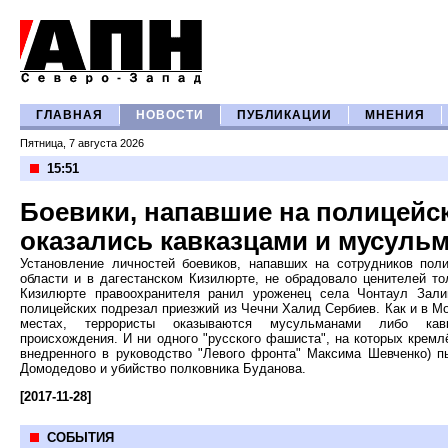
ГЛАВНАЯ
НОВОСТИ
ПУБЛИКАЦИИ
МНЕНИЯ
Пятница, 7 августа 2026
15:51
Боевики, напавшие на полицейск
оказались кавказцами и мусуль
Установление личностей боевиков, напавших на сотрудников пол
области и в дагестанском Кизилюрте, не обрадовало ценителей то
Кизилюрте правоохранителя ранил уроженец села Чонтаул Зали
полицейских подрезал приезжий из Чечни Халид Сербиев. Как и в Мо
местах, террористы оказываются мусульманами либо кавка
происхождения. И ни одного "русского фашиста", на которых кремл
внедренного в руководство "Левого фронта" Максима Шевченко) п
Домодедово и убийство полковника Буданова.
[2017-11-28]
СОБЫТИЯ