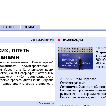
АВТОРЫ
ТЕМЫ
ПУБЛИКАЦИИ
» Версия для печати
4.8.202
их, опять
Мираж
манами
Apocal
309 «О
иции в Котельниково Волгоградской
2030 го
лерантности и политкорректности. В
доживё
м Умаев, а в Котельниково двоих
скве, Санкт-Петербурге и остальных
зского, либо среднеазиатского
2.8.2026
Юрий Нерсесов
ёвские пропагандисты (типа недавно
Отвергнувшие
ытались свалить взрыв в аэропорту
Литература.
Харчевня «Сержант
Наполеона, прогремела именно
рухнувших стен торчали из зем
Выцветшая вывеска, на которой
» Все новости