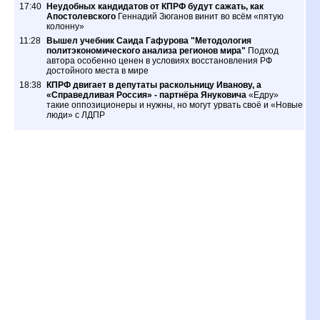
17:40
Неудобных кандидатов от КПРФ будут сажать, как
Апостолевского
Геннадий Зюганов винит во всём «пятую
колонну»
11:28
Вышел учебник Саида Гафурова "Методология
политэкономического анализа регионов мира"
Подход
автора особенно ценен в условиях восстановления РФ
достойного места в мире
18:38
КПРФ двигает в депутаты раскольницу Иванову, а
«Справедливая Россия» - партнёра Януковича
«Едру»
такие оппозиционеры и нужны, но могут урвать своё и «Новые
люди» с ЛДПР