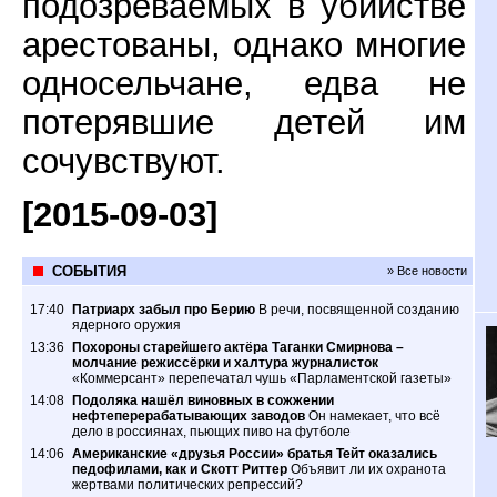
подозреваемых в убийстве
арестованы, однако многие
односельчане, едва не
потерявшие детей им
сочувствуют.
[2015-09-03]
СОБЫТИЯ
» Все новости
17:40
Патриарх забыл про Берию
В речи, посвященной созданию
ядерного оружия
13:36
Похороны старейшего актёра Таганки Смирнова –
молчание режиссёрки и халтура журналисток
«Коммерсант» перепечатал чушь «Парламентской газеты»
14:08
Подоляка нашёл виновных в сожжении
нефтеперерабатывающих заводов
Он намекает, что всё
дело в россиянах, пьющих пиво на футболе
14:06
Американские «друзья России» братья Тейт оказались
педофилами, как и Скотт Риттер
Объявит ли их охранота
жертвами политических репрессий?