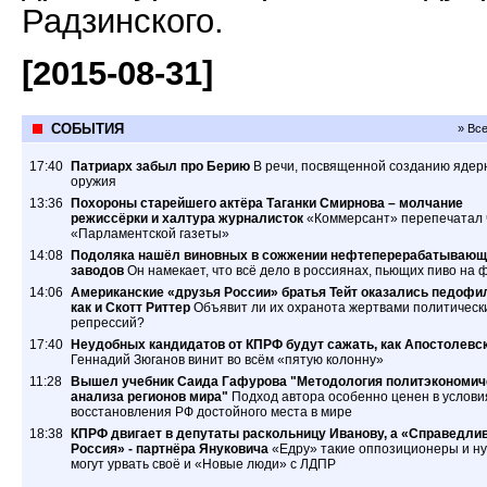
Радзинского.
[2015-08-31]
СОБЫТИЯ
» Вс
17:40
Патриарх забыл про Берию
В речи, посвященной созданию ядер
оружия
13:36
Похороны старейшего актёра Таганки Смирнова – молчание
режиссёрки и халтура журналисток
«Коммерсант» перепечатал 
«Парламентской газеты»
14:08
Подоляка нашёл виновных в сожжении нефтеперерабатывающ
заводов
Он намекает, что всё дело в россиянах, пьющих пиво на 
14:06
Американские «друзья России» братья Тейт оказались педофи
как и Скотт Риттер
Объявит ли их охранота жертвами политическ
репрессий?
17:40
Неудобных кандидатов от КПРФ будут сажать, как Апостолевс
Геннадий Зюганов винит во всём «пятую колонну»
11:28
Вышел учебник Саида Гафурова "Методология политэкономич
анализа регионов мира"
Подход автора особенно ценен в услови
восстановления РФ достойного места в мире
18:38
КПРФ двигает в депутаты раскольницу Иванову, а «Справедли
Россия» - партнёра Януковича
«Едру» такие оппозиционеры и ну
могут урвать своё и «Новые люди» с ЛДПР