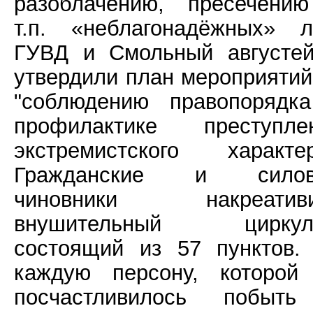
разоблачению, пресечени
т.п. «неблагонадёжных» л
ГУВД и Смольный августе
утвердили план мероприятий
"соблюдению правопорядк
профилактике преступле
экстремистского характер
Гражданские и силов
чиновники накреатив
внушительный циркул
состоящий из 57 пунктов.
каждую персону, которой
посчастливилось побыт