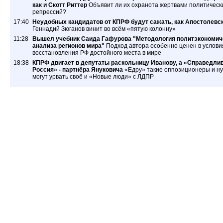
как и Скотт Риттер
Объявит ли их охранота жертвами политическ
репрессий?
17:40
Неудобных кандидатов от КПРФ будут сажать, как Апостолевс
Геннадий Зюганов винит во всём «пятую колонну»
11:28
Вышел учебник Саида Гафурова "Методология политэкономич
анализа регионов мира"
Подход автора особенно ценен в услови
восстановления РФ достойного места в мире
18:38
КПРФ двигает в депутаты раскольницу Иванову, а «Справедли
Россия» - партнёра Януковича
«Едру» такие оппозиционеры и ну
могут урвать своё и «Новые люди» с ЛДПР