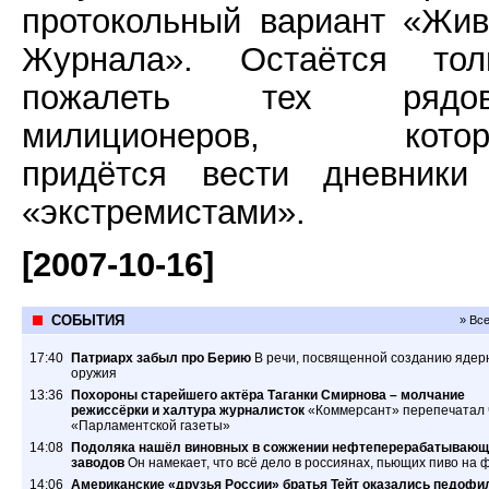
протокольный вариант «Жив
Журнала». Остаётся тол
пожалеть тех рядов
милиционеров, котор
придётся вести дневники
«экстремистами».
[2007-10-16]
СОБЫТИЯ
» Вс
17:40
Патриарх забыл про Берию
В речи, посвященной созданию ядер
оружия
13:36
Похороны старейшего актёра Таганки Смирнова – молчание
режиссёрки и халтура журналисток
«Коммерсант» перепечатал 
«Парламентской газеты»
14:08
Подоляка нашёл виновных в сожжении нефтеперерабатывающ
заводов
Он намекает, что всё дело в россиянах, пьющих пиво на 
14:06
Американские «друзья России» братья Тейт оказались педофи