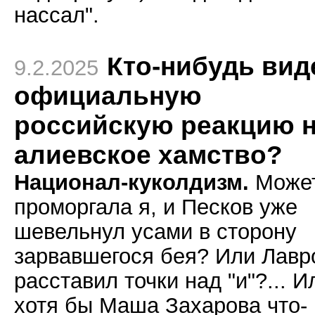
нассал".
Кто-нибудь вид
9.2.2025
официальную
российскую реакцию 
алиевское хамство?
Национал-куколдизм.
Может
проморгала я, и Песков уже
шевельнул усами в сторону
зарвавшегося бея? Или Лавр
расставил точки над "и"?... И
хотя бы Маша Захарова что-