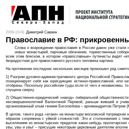
2009-10-06
Димитрий Саввин
Православие в РФ: прикровенны
Слова о возрождении православия в России давно уже стали н
новых монастырей, парчовые облачения, торжественные соборн
всем этим блеском, в котором «православные» путинисты видят «вт
безрадостная для православного русского человека картина.
На протяжении последних нескольких месяцев произошел ряд симпто
1) Разгром духовно-административного центра Российской Правосла
позиционирует себя как юрисдикцию истинно-православной, или к
отобраны. Поскольку российские суды если от чего и независимы, то
спущена сверху.
2) Общественно-юридический «наезд» либеральной общественност
несовершеннолетней Валентиной Перовой, раньше жившей и учивш
организованный злым гением Боголюбова – архимандритом Петром (
В целом, такого рода «атаки» на монастыри московской патриархии
образом сопряжена с уймой сложностей. Это и столкновения с тем
выселением из монастырских пределов каких-нибудь пролетарских о
увы, увы и увы! – присущие некоторым церковным деятелям вполне 