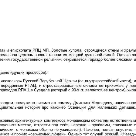
 так и епископата РПЦ МП. Золотые купола, строящиеся стены и храмы
вославная церковь вновь становится мощной духовной силой. Однако за
ения государственной религии», открывается гораздо более сложная и
авно идущих процессов):
«осколков» Русской Зарубежной Церкви (ее внутрироссийской части), и
е переданные РПАЦ, и отреставрированные силами ее прихожан, у нее
приходов РПАЦ в Суздале (который с 90-х гг. является ее центром) была
Поводом послужило письмо аж самому Дмитрию Медведеву, написанное
ипательная история про какой-то Освенцим для маленьких детишек,
церковных архитектурных комплексов монашеским обителям естественным
кусных» местах, отгрести под себя; нередко – проблемы, связанные с
ически, с монахами обычно не уживается). Наконец, нельзя опустить –
ников и прочих «серьезных людей». Однако тут случай особый. «Наезд»