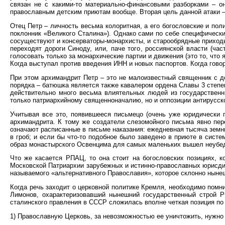
связан не c какими-то материально-финансовыми разборками – о
православным детским приютам вообще. Вторая цель данной атаки – 
Отец Петр – личность весьма колоритная, а его богословские и пол
поклонник «Великого Сталина»). Однако сами по себе специфическ
сосуществуют и консерваторы-монархисты, и старообрядные приходы
переходят дороги Синоду, или, паче того, россиянской власти (час
голосовать только за монархические партии и движения (это то, что 
Когда выступал против введения ИНН и новых паспортов. Когда гов
При этом архимандрит Петр – это не малоизвестный священник с дер
порядка – батюшка является также кавалером ордена Славы 3 степен
действительно много весьма влиятельных людей из государственны
только патриархийному священноначалию, но и оппозиции антирусск
Учитывая все это, появившееся письмецо (очень уже юридически г
архимандрита. К тому же создатели слезомойного письма явно пере
означают расписанные в письме наказания: ежедневная тысяча земны
в гроб; и если бы что-то подобное было заведено в приюте в сист
образ монастырского Освенцима для самых маленьких вышел неубе
Что же касается РПАЦ, то она стоит на богословских позициях, 
Московской Патриархии зарубежных и истинно-православных юрисдикц
называемого «альтернативного Православия», которое склонно ныне
Когда речь заходит о церковной политике Кремля, необходимо помн
Лимонов, охарактеризовавший нынешний государственный строй РФ
сталинского правления в СССР сложилась вполне четкая позиция по
1) Православную Церковь, за невозможностью ее уничтожить, нужно