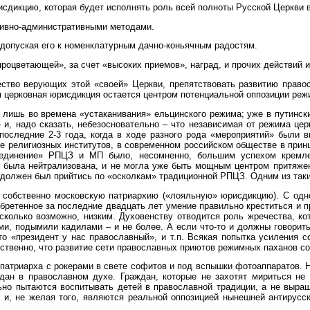
дикцию, которая будет исполнять роль всей полноты Русской Церкви в
сивно-административными методами.
 допуская его к номенклатурным дачно-коньячным радостям.
роцветающей», за счет «высоких приемов», наград, и прочих действий 
ство верующих этой «своей» Церкви, препятствовать развитию правос
 церковная юрисдикция остается центром потенциальной оппозиции реж
ишь во времена «устаканивания» ельцинского режима; уже в путински
 и, надо сказать, небезосновательно – что независимая от режима це
последние 2-3 года, когда в ходе разного рода «мероприятий» были 
е религиозных институтов, в современном российском обществе в принц
ъединение» РПЦЗ и МП было, несомненно, большим успехом кремлев
, была нейтрализована, и не могла уже быть мощным центром притяжен
должен был прийтись по «осколкам» традиционной РПЦЗ. Одним из так
собственно московскую патриархию («лояльную» юрисдикцию). С одно
ретенное за последние двадцать лет умение правильно креститься и пр
сколько возможно, низким. Духовенству отводится роль жречества, ко
ми, подымили кадилами – и не более. А если что-то и должны говорит
то «президент у нас православный», и т.п. Всякая попытка усиления с
ественно, что развитие сети православных приютов режимных паханов со
а патриарха с рокерами в свете софитов и под вспышки фотоаппаратов.
ан в православном духе. Граждан, которые не захотят мириться не 
ьно пытаются воспитывать детей в православной традиции, а не выра
ь, и, не желая того, являются реальной оппозицией нынешней антиру