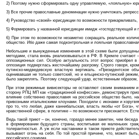
2) Поэтому нужно сформировать одну управляемую, «лояльную» юрис
3) Все прочие православные деноминации нужно уничтожать репрес
4) Руководство «своей» юрисдикции по возможности прикармливать,
5) Формировать у названной юрисдикции имидж «господствующей и п
6) При этом по возможности незаметно сокращать реальное количе
общество. Ибо даже самая подконтрольная и лояльная православная
Небольшие и вынужденные изменения в этой схеме были допущены л
методами, стала вновь реализовываться в РФ. В Кремле считают –
оппозиционных сил. Особую актуальность этот вопрос приобрел в 
оппозиция подверглась жесточайшему разгрому. Строго говоря, кром
путинско-медведевскую властную вертикаль. «Президентское об
оценивавшая не только советский, но и ельцинско-путинский режим
было закреплять. Поэтому следующий удар, естественным образом, 
При этом режимные вивисекторы не оставляют своим вниманием и 
сторону РПЦ МП как «традиционной конфессии», демонстрируя приоб
влияние собственно православия на российское общество было, на
привозными итальянскими клоунами. Походили с иконами и хоругвя
про то, что любая, даже каннибальская, власть якобы «от Бога», ч
нравственной сфере, в политике – по возможности пресекается. Ест
Ведь такой приют – он, конечно, гораздо менее заметен, чем бесед
в формировании будущего страны, воспитывая ее маленьких гражд
толерантностью. А уж если наставники в таком приюте действител
вызывают огонь на себя. По той простой причине, что, может быт
российского социума.