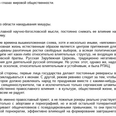
 глазах мировой общественности.
из области накидывания мишуры.
лавной научно-богословской мысли, постоянно снижать ее влияние на
иму.
е времена вышеизложенная схема, хотя и несколько иными, «мягкими»
рковная жизнь естественным образом является центром притяжения для
вырваны рахитичные ростки свободных выборов, а всякая политическая
ипе нет каких-либо относительно влиятельных структур, не входящих в
ской братвы. Русская Зарубежная Церковь, традиционно негативно
ия для деятельной русской оппозиции. Но успех этот, однако же, надо
их осколков, относительно влиятельным и устойчивым, и была РПАЦ.
й стороны, первые лица государства делают постоянные реверансы в
икладываться к иконам. С другой, режим ревниво следит за тем, чтобы
торое должно развлекать народ по праздникам вместе с какими-нибудь
ь священнослужители, так и исключительно только сергианские штампы
обственно православного влияния – в культуре, общественной жизни, в
всем не радует.
 Но именно православный приют, а не пожилые рокеры реально участвует
только с абортами и порнографией, но и всей остальной толерантной
щивают общечеловеков с псевдоцерковными привычками, то они просто
сской порнократии, эффективно влияющей на формирование завтрашнего