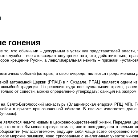
е гонения
е то, что обычными – дежурными в устах как представителей власти,
ые службы – все это создает ощущение того, что, действительно, пра
орое крещение Руси», а леволиберальная нежить – признаки «установл
матичных событий (которые, в свою очередь, являются продолжением д
вной автономной Церкви (РПАЦ) в г. Суздале. РПАЦ является одним из 
атакомбной традиции. По решению суда все суздальские храмы, ране
 только от совести, можно определенно утверждать: санкция на разгром 
и на Свято-Боголюбский монастырь (Владимирская епархия РПЦ МП). 
ейся в приюте при означенной обители. В письме излагается душещ
Кучером).
 не являются чем-то новым в церковно-общественной жизни. Передача 
и, кто хотел бы монастырскую землю, часто находящуюся в весьма «в
бщежитий («класс-гегемон», ведущий себя чаще всего откровенно гопн
себе мирские замашки, явно срисованные с аналогичных ухваток чинов