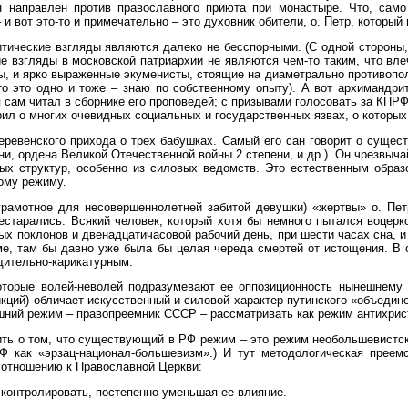
н направлен против православного приюта при монастыре. Что, само
и вот это-то и примечательно – это духовник обители, о. Петр, которы
итические взгляды являются далеко не бесспорными. (С одной стороны, 
ие взгляды в московской патриархии не являются чем-то таким, что в
, и ярко выраженные экуменисты, стоящие на диаметрально противопол
то это одно и тоже – знаю по собственному опыту). А вот архимандрит
я сам читал в сборнике его проповедей; с призывами голосовать за КПРФ
орил о многих очевидных социальных и государственных язвах, о котор
евенского прихода о трех бабушках. Самый его сан говорит о существе
и, ордена Великой Отечественной войны 2 степени, и др.). Он чрезвыч
х структур, особенно из силовых ведомств. Это естественным образо
ому режиму.
рамотное для несовершеннолетней забитой девушки) «жертвы» о. Петр
старались. Всякий человек, который хотя бы немного пытался воцерко
х поклонов и двенадцатичасовой рабочий день, при шести часах сна, и 
еме, там бы давно уже была бы целая череда смертей от истощения. В
дительно-карикатурным.
которые волей-неволей подразумевают ее оппозиционность нынешнему
ий) обличает искусственный и силовой характер путинского «объединен
шний режим – правопреемник СССР – рассматривать как режим антихрис
ить о том, что существующий в РФ режим – это режим необольшевистск
 как «эрзац-национал-большевизм».) И тут методологическая преемс
 отношению к Православной Церкви:
 контролировать, постепенно уменьшая ее влияние.