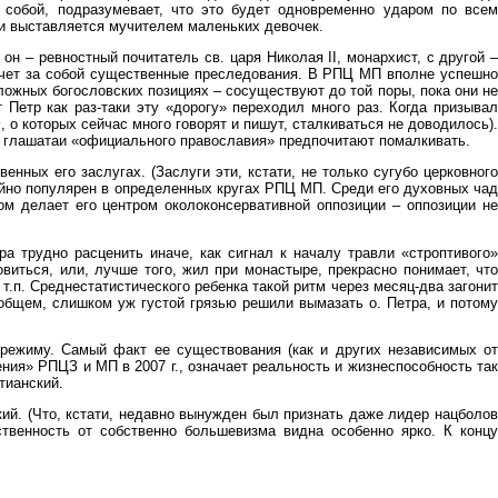
 собой, подразумевает, что это будет одновременно ударом по всем
й и выставляется мучителем маленьких девочек.
он – ревностный почитатель св. царя Николая II, монархист, с другой –
лечет за собой существенные преследования. В РПЦ МП вполне успешно
ожных богословских позициях – сосуществуют до той поры, пока они не
 Петр как раз-таки эту «дорогу» переходил много раз. Когда призывал
, о которых сейчас много говорят и пишут, сталкиваться не доводилось).
ых глашатаи «официального православия» предпочитают помалкивать.
нных его заслугах. (Заслуги эти, кстати, не только сугубо церковного
айно популярен в определенных кругах РПЦ МП. Среди его духовных чад
м делает его центром околоконсервативной оппозиции – оппозиции не
а трудно расценить иначе, как сигнал к началу травли «строптивого»
виться, или, лучше того, жил при монастыре, прекрасно понимает, что
т.п. Среднестатистического ребенка такой ритм через месяц-два загонит
 общем, слишком уж густой грязью решили вымазать о. Петра, и потому
 режиму. Самый факт ее существования (как и других независимых от
ия» РПЦЗ и МП в 2007 г., означает реальность и жизнеспособность так
тианский.
ий. (Что, кстати, недавно вынужден был признать даже лидер нацболов
твенность от собственно большевизма видна особенно ярко. К концу