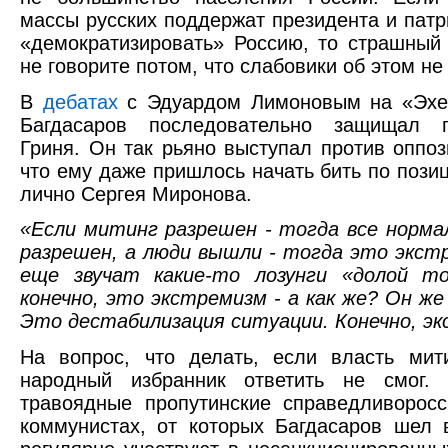
массы русских поддержат президента и пат
«демократизировать» Россию, то страшный
не говорите потом, что слабовики об этом 
В
дебатах
с Эдуардом Лимоновым на «Эхе
Багдасаров последовательно защищал п
Гриня. Он так рьяно выступал против оппо
что ему даже пришлось начать бить по пози
лично Сергея Миронова.
«Если митинг разрешен - тогда все нормал
разрешен, а люди вышли - тогда это экст
еще звучат какие-то лозунги «долой то
конечно, это экстремизм - а как же? Он же
Это дестабилизация ситуации. Конечно, э
На вопрос, что делать, если власть мит
народный избранник ответить не смог.
травоядные пропутинские справедливорос
коммунистах, от которых Багдасаров шел 