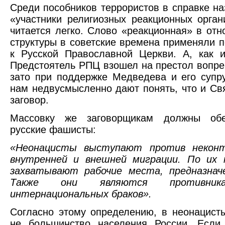
Среди пособников террористов в справке н
«участники религиозных реакционных орган
читается легко. Слово «реакционная» в от
структуры в советские времена применяли 
к Русской Православной Церкви. А, как 
Предстоятель РПЦ взошел на престол вопре
зато при поддержке Медведева и его супру
нам недвусмысленно дают понять, что и Св
заговор.
Массовку же заговорщикам должны обе
русские фашисты:
«Неонацисты выступают против неконт
внутренней и внешней миграции. По их
захватывают рабочие места, предназначе
Также они являются противника
интернациональных браков».
Согласно этому определению, в неонацист
не большинство населения России. Если 