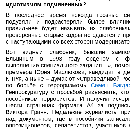
идиотизмом подчиненных?
В последнее время некогда грозные си
подувяли и подрастеряли былое влияни
правильнее будет называть их слабовика
проверенные старые кадры не сдаются и п
с наступающими со всех сторон модернизато
Вот видный слабовик, бывший зампол
Ельциным в 1993 году орденом с фо
выполнение специального задания…», помощ
премьера Юрия Маслюкова, кандидат в де
КПРФ, а ныне – думак от «Справедливой Ро
по борьбе с терроризмом»
Семен Багда
Генпрокуратуру с просьбой разъяснить, кт
пособником террористов. И получил исче
шести страницах формата А4 за подпись
Виктора Гриня. Недалекие журналисты пр
над документом, где в пособники записал
оппозиционеров, сепаратистов, участников