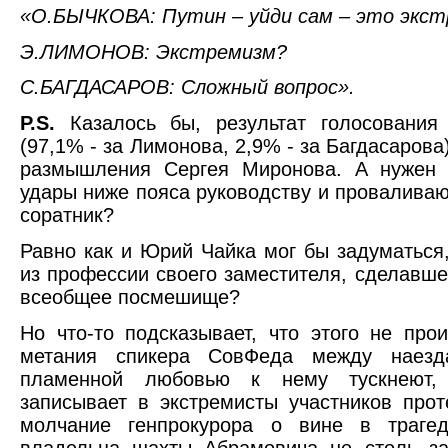
«О.БЫЧКОВА: Путин – уйди сам – это экс
Э.ЛИМОНОВ: Экстремизм?
С.БАГДАСАРОВ: Сложный вопрос».
P.S.
Казалось бы, результат голосования
(97,1% - за Лимонова, 2,9% - за Багдасарова
размышления Сергея Миронова. А нужен
удары ниже пояса руководству и провалива
соратник?
Равно как и Юрий Чайка мог бы задуматься
из профессии своего заместителя, сделавше
всеобщее посмешище?
Но что-то подсказывает, что этого не про
метания спикера СовФеда между наез
пламенной любовью к нему тускнеют, 
записывает в экстремисты участников прот
молчание генпрокурора о вине в траге
владельца шахты Абрамовича не столь за