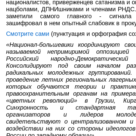
националистов, приверженцев сатанизма и о
нацболами, ДПНИшниками и членами РНДС.
заметили самого главного - сигнала 
зашифровал в нем опытный слабовик в прок
Смотрите сами
(пунктуация и орфография со
«Национал-большевики координируют св
называемой непримиримой оппозицией (
Российский народно-Демократичес
Консолидируют под своим началом раз
радикальных молодежных группирований.
проведение летних региональных лагерных
которых обучаются теории и практик
правоохранительным органам на пример
«цветных революций» в Грузии, Кирг
Синхронность и стандартная та
организаторов и лидеров молод
свидетельствуют о централизованном и 
воздействии на них со стороны идеолого
России по западному образцу».