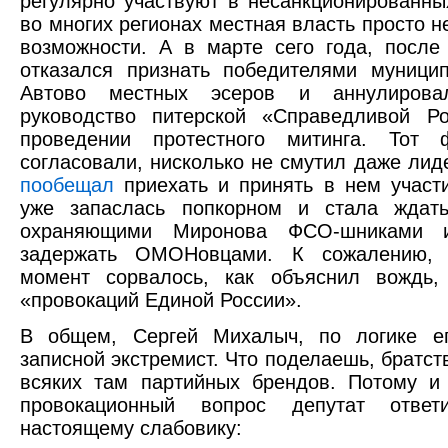
регулярно участвуют в несанкционированны
во многих регионах местная власть просто н
возможности. А в марте сего года, после 
отказался признать победителями муници
Автово местных эсеров и аннулирова
руководство питерской «Справедливой Р
проведении протестного митинга. Тот 
согласовали, нисколько не смутил даже лид
пообещал
приехать и принять в нем участ
уже запаслась попкорном и стала ждат
охраняющими Миронова ФСО-шниками 
задержать ОМОНовцами. К сожалению,
момент сорвалось, как объяснил вождь, 
«провокаций Единой России».
В общем, Сергей Михалыч, по логике ег
записной экстремист. Что поделаешь, братс
всяких там партийных брендов. Потому и
провокационный вопрос депутат ответ
настоящему слабовику: