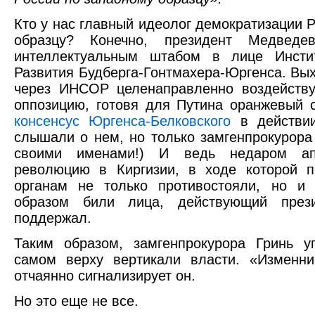
Кто у нас главный идеолог демократизации 
образцу? Конечно, президент Медвед
интеллектуальным штабом в лице Инсти
Развития Будберга-Гонтмахера-Юргенса. Вы
через ИНСОР целенаправленно воздейству
оппозицию, готовя для Путина оранжевый с
консенсус Юргенса-Белковского
в действии
слышали о нем, но только замгенпрокурора
своими именами!) И ведь недаром ап
революцию в Киргизии, в ходе которой п
органам не только противостояли, но и
образом били лица, действующий през
поддержал.
Таким образом, замгенпрокурора Гринь у
самом верху вертикали власти. «Изменни
отчаянно сигнализирует он.
Но это еще не все.