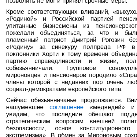
позволить не мог и принял срочные меры.
Кроме соответствующих вливаний, «выхух
«Родиной» и Российской партией пенси
упитанные бизнесмены из пенсионерско
пожелали объединяться, за что и был
пламенный патриот Дмитрий Рогозин бе
«Родину» за синекуру полпреда РФ в
поклонники Хорти к тому времени объедин
партию справедливости и жизни, поли
собезьянничали. Групповое совокупл
мироновцев и пенсионеров породило «Спр
члены которой с недавних пор очень люб
социал-демократами европейского типа.
Сейчас обезьянничанье продолжается. Вн
нашумевшее
соглашение
«медведей» и 
увидим, что последние обещают подд
стратегическим вопросам внешней полит
безопасности, основ конституционного
экстремизма». В обмен за Мироновым сохр