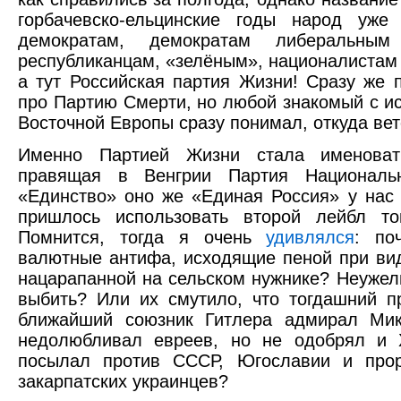
горбачевско-ельцинские годы народ уже
демократам, демократам либеральным
республиканцам, «зелёным», националистам
а тут Российская партия Жизни! Сразу же 
про Партию Смерти, но любой знакомый с и
Восточной Европы сразу понимал, откуда вет
Именно Партией Жизни стала именоват
правящая в Венгрии Партия Национальн
«Единство» оно же «Единая Россия» у нас 
пришлось использовать второй лейбл то
Помнится, тогда я очень
удивлялся
: по
валютные антифа, исходящие пеной при вид
нацарапанной на сельском нужнике? Неужел
выбить? Или их смутило, что тогдашний п
ближайший союзник Гитлера адмирал Ми
недолюбливал евреев, но не одобрял и Х
посылал против СССР, Югославии и прор
закарпатских украинцев?