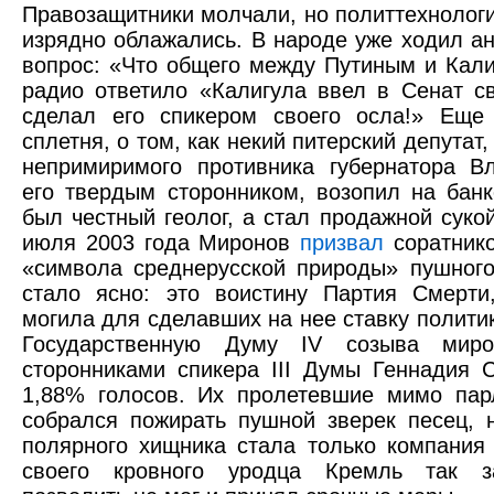
Правозащитники молчали, но политтехнологи
изрядно облажались. В народе уже ходил ане
вопрос: «Что общего между Путиным и Кали
радио ответило «Калигула ввел в Сенат св
сделал его спикером своего осла!» Еще
сплетня, о том, как некий питерский депутат,
непримиримого противника губернатора В
его твердым сторонником, возопил на банк
был честный геолог, а стал продажной сукой
июля 2003 года Миронов
призвал
соратнико
«символа среднерусской природы» пушного
стало ясно: это воистину Партия Смерти
могила для сделавших на нее ставку полити
Государственную Думу IV созыва мир
сторонниками спикера III Думы Геннадия 
1,88% голосов. Их пролетевшие мимо пар
собрался пожирать пушной зверек песец, 
полярного хищника стала только компания
своего кровного уродца Кремль так за