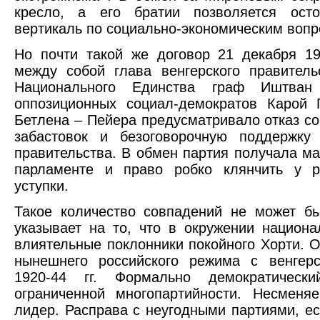
кресло, а его братии позволяется осто
вертикаль по социально-экономическим вопр
Но почти такой же договор 21 декабря 1
между собой глава венгерского правител
Национального Единства граф Иштван
оппозиционных социал-демократов Карой 
Бетлена – Пейера предусматривало отказ с
забастовок и безоговорочную поддержку
правительства. В обмен партия получала м
парламенте и право робко клянчить у 
уступки.
Такое количество совпадений не может б
указывает на то, что в окружении национа
влиятельные поклонники покойного Хорти. 
нынешнего российского режима с венгер
1920-44 гг. Формально демократическ
ограниченной многопартийности. Несменя
лидер. Расправа с неугодными партиями, е