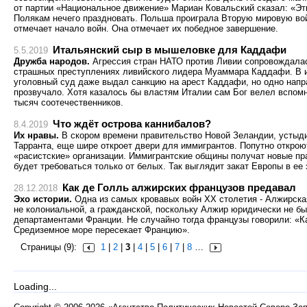
от партии «Национальное движение» Мариан Ковальский сказал: «Эт
Полякам нечего праздновать. Польша проиграла Вторую мировую вой
отмечает начало войн. Она отмечает их победное завершение.
Итальянский сыр в мышеловке для Каддафи
5.5.2019
Дружба народов.
Агрессия стран НАТО против Ливии сопровождала
страшных преступлениях ливийского лидера Муаммара Каддафи. В 
уголовный суд даже выдал санкцию на арест Каддафи, но одно нап
прозвучало. Хотя казалось бы властям Италии сам Бог велел вспомн
тысяч соотечественников.
Что ждёт острова каннибалов?
8.4.2019
Их нравы.
В скором времени правительство Новой Зеландии, устыди
Тарранта, еще шире откроет двери для иммигрантов. Попутно открою
«расистские» организации. Иммигрантские общины получат новые пра
будет требоваться только от белых. Так выглядит закат Европы в е
Как де Голль алжирских французов предавал
28.12.2018
Эхо истории.
Одна из самых кровавых войн XX столетия - Алжирская 
не колониальной, а гражданской, поскольку Алжир юридически не бы
департаментами Франции. Не случайно тогда французы говорили: «Ка
Средиземное море пересекает Францию».
Страницы (9):
1
|
2
|
3
|
4
|
5
|
6
|
7
|
8
…
Loading...