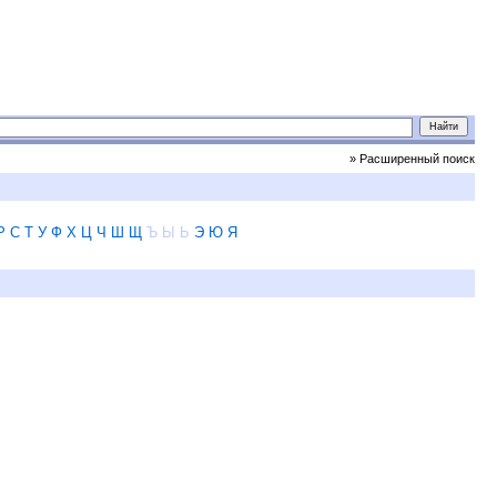
» Расширенный поиск
Р
С
Т
У
Ф
Х
Ц
Ч
Ш
Щ
Ъ
Ы
Ь
Э
Ю
Я