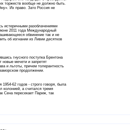
их торжеств вообще не должно быть.
ну». Их право. Зато Россия не
сь истеричными разоблачениями
июне 2011 года Международный
рашивающееся обвинение так и не
ить об изгнании из Ливии десятков
вшись гнусного поступка Брентона
т новые мечети и запретят
ва и льготы, причем толерантность
е заморском продолжении.
1954-62 годов - строго говоря, была
л колонией, а считался тремя
к Сена пересекает Париж, так