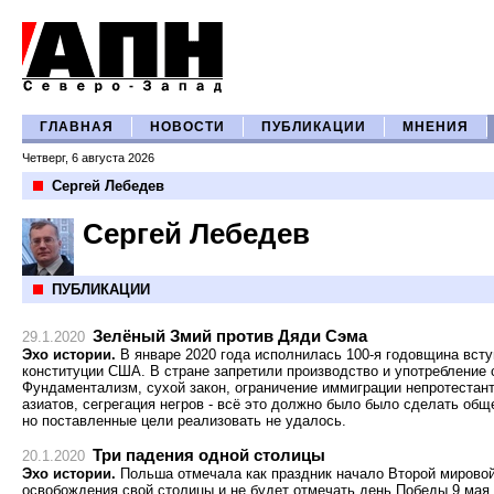
ГЛАВНАЯ
НОВОСТИ
ПУБЛИКАЦИИ
МНЕНИЯ
Четверг, 6 августа 2026
Сергей Лебедев
Сергей Лебедев
ПУБЛИКАЦИИ
Зелёный Змий против Дяди Сэма
29.1.2020
Эхо истории.
В январе 2020 года исполнилась 100-я годовщина всту
конституции США. В стране запретили производство и употребление 
Фундаментализм, сухой закон, ограничение иммиграции непротестант
азиатов, сегрегация негров - всё это должно было было сделать об
но поставленные цели реализовать не удалось.
Три падения одной столицы
20.1.2020
Эхо истории.
Польша отмечала как праздник начало Второй мировой
освобождения свой столицы и не будет отмечать день Победы 9 мая