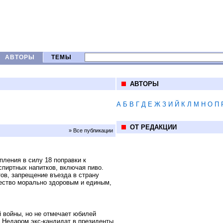
АВТОРЫ
ТЕМЫ
АВТОРЫ
А
Б
В
Г
Д
Е
Ж
З
И
Й
К
Л
М
Н
О
П
ОТ РЕДАКЦИИ
» Все публикации
пления в силу 18 поправки к
спиртных напитков, включая пиво.
ов, запрещение въезда в страну
щество морально здоровым и единым,
 войны, но не отмечает юбилей
. Недаром экс-кандидат в президенты