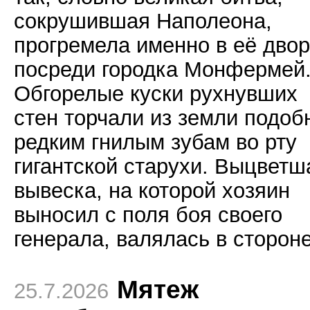
сокрушившая Наполеона,
прогремела именно в её дво
посреди городка Монфермей
Обгорелые куски рухнувших
стен торчали из земли подоб
редким гнилым зубам во рту
гигантской старухи. Выцветш
вывеска, на которой хозяин
выносил с поля боя своего
генерала, валялась в стороне
Мятеж
25.7.2026