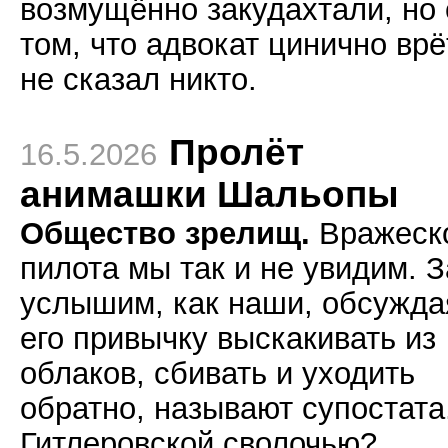
возмущённо закудахтали, но 
том, что адвокат цинично врё
не сказал никто.
Пролёт
16.5.2026
анимашки Шальопы
Общество зрелищ.
Вражеск
пилота мы так и не увидим. З
услышим, как наши, обсужда
его привычку выскакивать из
облаков, сбивать и уходить
обратно, называют супостата.
Гитлеровской сволочью?