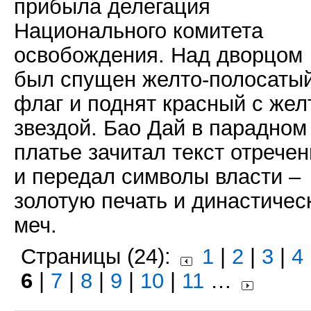
прибыла делегация
Национального комитета
освобождения. Над дворцом
был спущен желто-полосаты
флаг и поднят красный с жел
звездой. Бао Дай в парадном
платье зачитал текст отрече
и передал символы власти –
золотую печать и династичес
меч.
Страницы (24):
1
|
2
|
3
|
4
6
|
7
|
8
|
9
|
10
|
11
…