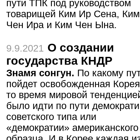
пути ТПК под руководством
товарищей Ким Ир Сена, Ким
Чен Ира и Ким Чен Ына.
О создании
9.9.2021
государства КНДР
Знамя сонгун.
По какому пу
пойдет освобожденная Корея
то время мировой тенденцие
было идти по пути демократи
советского типа или
«демократии» американского
образца. И в Корее каждая и