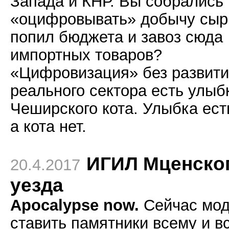
Запада и КНР. Вы собрались
«оцифровывать» добычу сыр
попил бюджета и завоз сюда
импортных товаров?
«Цифровизация» без развит
реального сектора есть улыб
Чеширского кота. Улыбка ест
а кота нет.
ИГИЛ Мценско
20.4.2017
уезда
Apocalypse now.
Сейчас мо
ставить памятники всему и вс