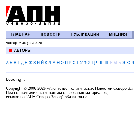
ГЛАВНАЯ
НОВОСТИ
ПУБЛИКАЦИИ
МНЕНИЯ
Четверг, 6 августа 2026
АВТОРЫ
А
Б
В
Г
Д
Е
Ж
З
И
Й
К
Л
М
Н
О
П
Р
С
Т
У
Ф
Х
Ц
Ч
Ш
Щ
Ъ
Ы
Ь
Э
Ю
Я
Loading...
Copyright
©
2006-2026 «Агентство Политических Новостей Северо-За
При полном или частичном использовании материалов,
ссылка на "АПН Северо-Запад" обязательна