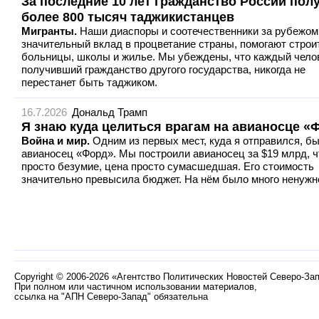
За последние 10 лет гражданство России пол
более 800 тысяч таджикистанцев
Мигранты.
Наши диаспоры и соотечественники за рубежом
значительный вклад в процветание страны, помогают строи
больницы, школы и жилье. Мы убеждены, что каждый чело
получивший гражданство другого государства, никогда не
перестанет быть таджиком.
16.7.2026
Дональд Трамп
Я знаю куда целиться врагам на авианосце «
Война и мир.
Одним из первых мест, куда я отправился, б
авианосец «Форд». Мы построили авианосец за $19 млрд, ч
просто безумие, цена просто сумасшедшая. Его стоимость
значительно превысила бюджет. На нём было много ненужн
Copyright
©
2006-2026 «Агентство Политических Новостей Северо-За
При полном или частичном использовании материалов,
ссылка на "АПН Северо-Запад" обязательна