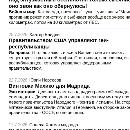
оно эвон как оно обернулось!
Война и мир.
Как всегда, внезапно."...уяк-...уяк - часы "Маяк
противник режет логистику и выбивает вообще все живое на
километрах, потом на 10 километрах от ЛБС.
25.7.2026
Хантер Байден
Правительством США управляют геи-
республиканцы
Их нравы.
Я точно знаю... и все в Вашингтоне это знают:
существует скрытая гей-мафия. Состоящая, в основном, из
республиканцев, которая управляет федеральным
правительством.
22.7.2026
Юрий Нерсесов
Винтовки Мехико для Мадрида
Эхо истории.
Девяносто лет назад радиограмма «Семнадца
семнадцать. Директор» дала сигнал к военному мятежу про
левого правительства Народного Фронта в Испании. На сто
мятежников выступили Италия и Германия, на стороне зако
правительства - СССР, но не он один.
17.7.2026
Солеха Холмахмадзода