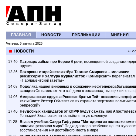
ГЛАВНАЯ
НОВОСТИ
ПУБЛИКАЦИИ
МНЕНИЯ
Четверг, 6 августа 2026
НОВОСТИ
» Вс
17:40
Патриарх забыл про Берию
В речи, посвященной созданию ядер
оружия
13:36
Похороны старейшего актёра Таганки Смирнова – молчание
режиссёрки и халтура журналисток
«Коммерсант» перепечатал 
«Парламентской газеты»
14:08
Подоляка нашёл виновных в сожжении нефтеперерабатывающ
заводов
Он намекает, что всё дело в россиянах, пьющих пиво на 
14:06
Американские «друзья России» братья Тейт оказались педофи
как и Скотт Риттер
Объявит ли их охранота жертвами политическ
репрессий?
17:40
Неудобных кандидатов от КПРФ будут сажать, как Апостолевс
Геннадий Зюганов винит во всём «пятую колонну»
11:28
Вышел учебник Саида Гафурова "Методология политэкономич
анализа регионов мира"
Подход автора особенно ценен в услови
восстановления РФ достойного места в мире