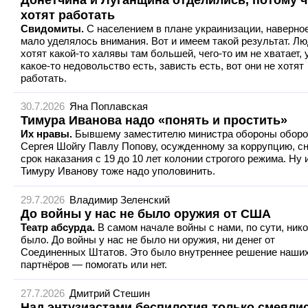
хотят работать
Свидомиты.
С населением в плане украинизации, наверное
мало уделялось внимания. Вот и имеем такой результат. Л
хотят какой-то халявы там большей, чего-то им не хватает, 
какое-то недовольство есть, зависть есть, вот они не хотят
работать.
30.7.2026
Яна Поплавская
Тимура Иванова надо «понять и простить»
Их нравы.
Бывшему заместителю министра обороны обор
Сергея Шойгу Павлу Попову, осужденному за коррупцию, с
срок наказания с 19 до 10 лет колонии строгого режима. Ну 
Тимуру Иванову тоже надо уполовинить.
29.7.2026
Владимир Зеленский
До войны у нас не было оружия от США
Театр абсурда.
В самом начале войны с нами, по сути, нико
было. До войны у нас не было ни оружия, ни денег от
Соединенных Штатов. Это было внутреннее решение наши
партнёров — помогать или нет.
27.7.2026
Дмитрий Стешин
Над энтузиастами беспилотия только смеялис