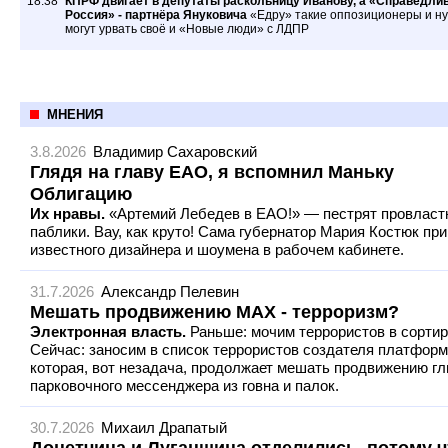
18:38
КПРФ двигает в депутаты раскольницу Иванову, а «Справедли
Россия» - партнёра Януковича
«Едру» такие оппозиционеры и ну
могут урвать своё и «Новые люди» с ЛДПР
МНЕНИЯ
3.8.2026
Владимир Сахаровский
Глядя на главу ЕАО, я вспомнил Маньку
Облигацию
Их нравы.
«Артемий Лебедев в ЕАО!» — пестрят провлас
паблики. Вау, как круто! Сама губернатор Мария Костюк пр
известного дизайнера и шоумена в рабочем кабинете.
31.7.2026
Александр Пелевин
Мешать продвижению МАХ - терроризм?
Электронная власть.
Раньше: мочим террористов в сортир
Сейчас: заносим в список террористов создателя платформ
которая, вот незадача, продолжает мешать продвижению г
парковочного мессенджера из говна и палок.
30.7.2026
Михаил Драпатый
Донетчина и Луганщина отделились, потому ч