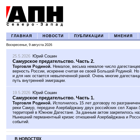
ГЛАВНАЯ
НОВОСТИ
ПУБЛИКАЦИИ
МНЕНИЯ
Воскресенье, 9 августа 2026
25.5.2026
Юрий Сошин
Самурское предательство. Часть 2.
Торговля Родиной.
Немалое, весьма немалое число дагестанцев
верность России, искренне считая ее своей Большой Родиной. Н
и для них остается невылеченной раной. Очень многие дагестанц
путь внутренней эмиграции.
19.5.2026
Юрий Сошин
Самурское предательство. Часть 1.
Торговля Родиной.
Исполнилось 15 лет договору по разграниче
реки Самур, передаче Азербайджану двух российских сел Харах-У
территорий в Южном Дагестане. За данным актом закрепилось на
Нынешний перманентный кризис отношений Азербайджана и Росси
событий.
В НОВОСТЯХ