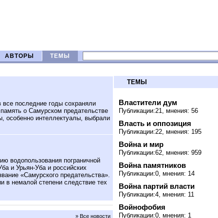
АВТОРЫ
ТЕМЫ
ТЕМЫ
Властители дум
 все последние годы сохраняли
о память о Самурском предательстве
Публикации:21, мнения: 56
ы, особенно интеллектуалы, выбрали
Власть и оппозиция
Публикации:22, мнения: 195
Война и мир
Публикации:62, мнения: 959
нию водопользования пограничной
Война памятников
ба и Урьян-Уба и российских
Публикации:0, мнения: 14
звание «Самурского предательства».
и в немалой степени следствие тех
Война партий власти
Публикации:4, мнения: 11
Войнофобия
Публикации:0, мнения: 1
» Все новости