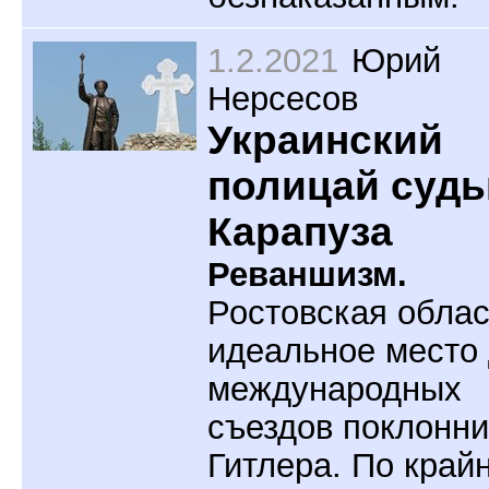
1.2.2021
Юрий
Нерсесов
Украинский
полицай судь
Карапуза
Реваншизм.
Ростовская облас
идеальное место
международных
съездов поклонни
Гитлера. По край