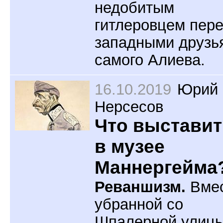
недобитым
гитлеровцем пер
западными друзь
самого Алиева.
16.10.2019
Юрий
Нерсесов
Что выставит
в музее
Маннергейма
Реваншизм.
Вме
убранной со
Шпалерной улиц