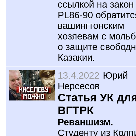
ссылкой на закон
PL86-90 обратитс
вашингтонским
хозяевам с моль
о защите свобод
Казакии.
13.4.2022
Юрий
Нерсесов
Статья УК дл
ВГТРК
Реваншизм.
Студенту из Колп