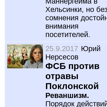
Маннергейма в
Хельсинки, но бе
сомнения достой
внимания
посетителей.
25.9.2017
Юрий
Нерсесов
ФСБ против
отравы
Поклонской
Реваншизм.
Порядок действи