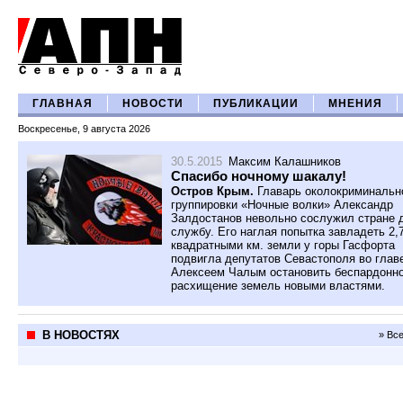
ГЛАВНАЯ
НОВОСТИ
ПУБЛИКАЦИИ
МНЕНИЯ
Воскресенье, 9 августа 2026
30.5.2015
Максим Калашников
Спасибо ночному шакалу!
Остров Крым.
Главарь околокриминальн
группировки «Ночные волки» Александр
Залдостанов невольно сослужил стране 
службу. Его наглая попытка завладеть 2,
квадратными км. земли у горы Гасфорта
подвигла депутатов Севастополя во глав
Алексеем Чалым остановить беспардонн
расхищение земель новыми властями.
В НОВОСТЯХ
» Вс