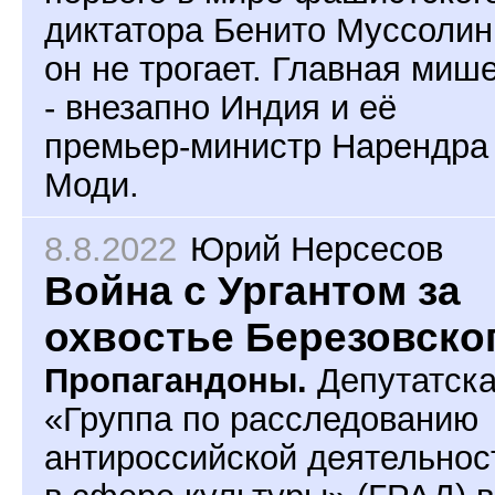
диктатора Бенито Муссолин
он не трогает. Главная миш
- внезапно Индия и её
премьер-министр Нарендра
Моди.
8.8.2022
Юрий Нерсесов
Война с Ургантом за
охвостье Березовско
Пропагандоны.
Депутатск
«Группа по расследованию
антироссийской деятельнос