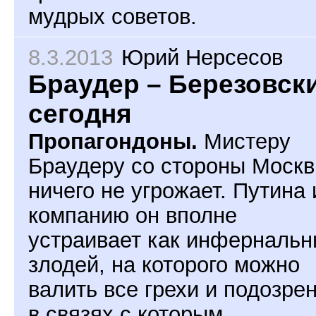
мудрых советов.
8.3.2013
Юрий Нерсесов
Браудер – Березовск
сегодня
Пропагондоны.
Мистеру
Браудеру со стороны Моск
ничего не угрожает. Путина 
компанию он вполне
устраивает как инферналь
злодей, на которого можно
валить все грехи и подозре
в связях с которым