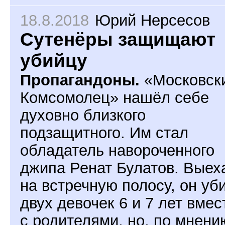
18.8.2018
Юрий Нерсесов
Сутенёры защищают
убийцу
Пропагандоны.
«Московск
Комсомолец» нашёл себе
духовно близкого
подзащитного. Им стал
обладатель навороченного
джипа Ренат Булатов. Выех
на встречную полосу, он уб
двух девочек 6 и 7 лет вмес
с родителями, но, по мнени