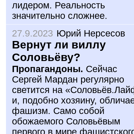
лидером. Реальность
значительно сложнее.
27.9.2023
Юрий Нерсесов
Вернут ли виллу
Соловьёву?
Пропагандоны.
Сейчас
Сергей Мардан регулярно
светится на «Соловьёв.Лай
и, подобно хозяину, облича
фашизм. Само собой
обожаемого Соловьёвым
первого в мире фашистског