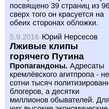
посвящено 39 страниц из 96
сверх того он красуется на
обеих сторонах обложки.
5.9.2016
Юрий Нерсесов
Лживые клипы
горячего Путина
Пропагандоны.
Адресаты
кремлёвского агитпропа - н
сотни тысяч политизирован
блогеров, а десятки
миллионов обывателей. Дл
них высокие экономические