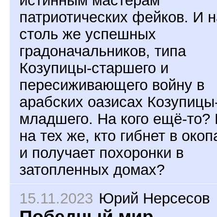
истинным мастерам
патриотических фейков. И н
столь же успешных
градоначальников, типа
Козупицы-старшего и
пересиживающего войну в
арабских оазисах Козупицы
младшего. На кого ещё-то?
на тех же, кто гибнет в окоп
и получает похоронки в
затопленных домах?
15.11.2023
Юрий Нерсесов
Победный мир