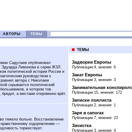
АВТОРЫ
ТЕМЫ
ТЕМЫ
Задворки Европы
рман Садулаев опубликовал
 Эдуарда Лимонова в серии ЖЗЛ.
Публикации:4, мнения: 6
ком политической истории России и
Закат Европы
практическим руководством к
Публикации:3, мнения: 3
 сравнил автора с Николаем
ткой скрывается политический
Занимательная конспирол
большевиков, в котором тов.
Публикации:15, мнения: 172
 бредит, а местами откровенно врёт.
Записки лоялиста
Публикации:2, мнения: 1
Заря в сапогах
Публикации:7, мнения: 23
о тяжело больно. Восстановление
о нравственному оздоровлению —
Зачистка
едливость торжествует.
Публикации:3, мнения: 4