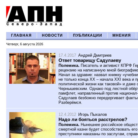
ГЛАВНАЯ
НОВОСТИ
ПУБЛИКАЦИИ
МНЕНИЯ
Четверг, 6 августа 2026
17.4.2017
Андрей Дмитриев
Ответ товарищу Садулаеву
Полемика.
Писатель и активист КПРФ Ге
рецензию на написанную мной биографию
Начал за здравие: назвал книжку «учебни
не только конца XX – начала XXI века и 
политической жизни как таковой» и даже
Чернышевским. Однако под лестной обёр
памфлет, направленный против национал-
Садулаев безбожно передергивает факты,
Разберёмся.
12.4.2012
Игорь Пыхалов
Надо ли бояться расстрелов?
Полемика.
Нынешнее российское обществ
смертной казни будет способствовать ег
преступники наказаны по заслугам, справ