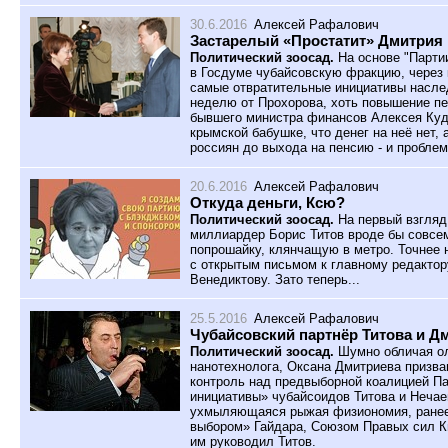
30.6.2016
Алексей Рафалович
Застарелый «Простатит» Дмитрия
Политический зоосад.
На основе "Парти
в Госдуме чубайсовскую фракцию, через
самые отвратительные инициативы насле
неделю от Прохорова, хоть повышение пен
бывшего министра финансов Алексея Куд
крымской бабушке, что денег на неё нет,
россиян до выхода на пенсию - и пробле
20.6.2016
Алексей Рафалович
Откуда деньги, Ксю?
Политический зоосад.
На первый взгляд
миллиардер Борис Титов вроде бы совсе
попрошайку, клянчащую в метро. Точнее н
с открытым письмом к главному редакто
Венедиктову. Зато теперь...
25.5.2016
Алексей Рафалович
Чубайсовский партнёр Титова и Д
Политический зоосад.
Шумно обличая ол
нанотехнолога, Оксана Дмитриева призва
контроль над предвыборной коалицией Па
инициативы» чубайсоидов Титова и Нечае
ухмыляющаяся рыжая физиономия, ранее
выбором» Гайдара, Союзом Правых сил К
им руководил Титов.