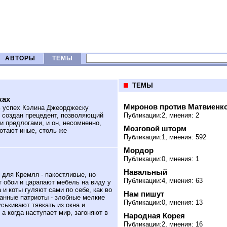
АВТОРЫ
ТЕМЫ
ТЕМЫ
ках
Миронов против Матвиенк
 успех Кэлина Джеорджеску
о создан прецедент, позволяющий
Публикации:2, мнения: 2
 предлогами, и он, несомненно,
Мозговой шторм
отают иные, столь же
Публикации:1, мнения: 592
Мордор
Публикации:0, мнения: 1
Навальный
для Кремля - пакостливые, но
Публикации:4, мнения: 63
т обои и царапают мебель на виду у
 и коты гуляют сами по себе, как во
Нам пишут
анные патриоты - злобные мелкие
Публикации:0, мнения: 13
ськивают тявкать из окна и
а когда наступает мир, загоняют в
Народная Корея
Публикации:2, мнения: 16