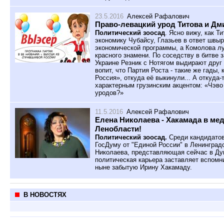
23.5.2016
Алексей Рафалович
Право-левацкий урод Титова и Дм
Политический зоосад
. Ясно вижу, как Т
экономику Чубайсу, Глазьев в ответ швы
экономической программы, а Комолова лу
красного знамени. По соседству в битве 
Украине Резник с Нотягом выдирают друг 
вопит, что Партия Роста - такие же гады,
Россия», откуда её выкинули... А откуда-
характерным грузинским акцентом: «Чэво
уродов?»
11.5.2016
Алексей Рафалович
Елена Николаева - Хакамада в мед
Ленобласти!
Политический зоосад.
Среди кандидатов
ГосДуму от "Единой России" в Ленинград
Николаева, представляющая сейчас в Ду
политическая карьера заставляет вспомн
ныне забытую Ирину Хакамаду.
В НОВОСТЯХ