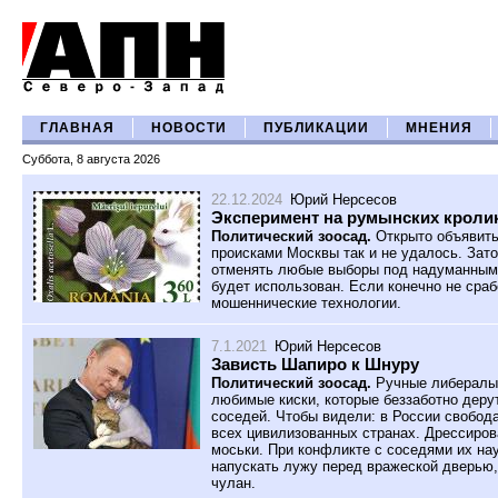
ГЛАВНАЯ
НОВОСТИ
ПУБЛИКАЦИИ
МНЕНИЯ
Суббота, 8 августа 2026
22.12.2024
Юрий Нерсесов
Эксперимент на румынских кроли
Политический зоосад.
Открыто объявить
происками Москвы так и не удалось. Зат
отменять любые выборы под надуманными
будет использован. Если конечно не сраб
мошеннические технологии.
7.1.2021
Юрий Нерсесов
Зависть Шапиро к Шнуру
Политический зоосад.
Ручные либералы 
любимые киски, которые беззаботно деру
соседей. Чтобы видели: в России свобода
всех цивилизованных странах. Дрессиров
моськи. При конфликте с соседями их нау
напускать лужу перед вражеской дверью, 
чулан.