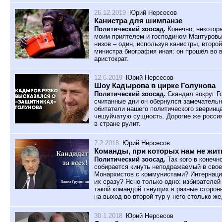
26.12.2019
Юрий Нерсесов
Канистра для шимпанзе
Политический зоосад.
Конечно, некотор
моим приятелем и господином Мантуровы
низов – один, используя канистры, второ
министра биография иная: он прошёл во 
аристократ.
12.6.2019
Юрий Нерсесов
Шоу Кадырова в цирке Голунова
Политический зоосад.
Скандал вокруг Г
считанные дни он обернулся замечательн
обитатели нашего политического зверинц
чешуйчатую сущность. Дорогие же россия
в стране рулит.
7.2.2018
Юрий Нерсесов
Команды, при которых нам не жит
Политический зоосад.
Так кого в конечн
собирается кинуть неподражаемый в свое
Монархистов с коммунистами? Интернаци
их сразу? Ясно только одно: избирателей
такой командой тянущих в разные сторон
на выход во второй тур у него столько ж
30.1.2018
Юрий Нерсесов