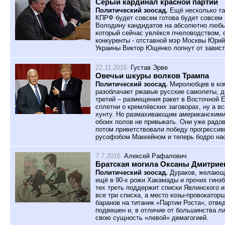
Серый кардинал красной партии
Политический зоосад.
Ещё несколько та
КПРФ будет совсем готова будет совсем
Володину кандидатов на абсолютно любы
который сейчас увлёкся пчеловодством, с
конкуренты - отставной мэр Москвы Юри
Украины Виктор Ющенко лопнут от завист
22.11.2016
Густав Эрве
Овечьи шкуры волков Трампа
Политический зоосад.
Миролюбцев в ком
разоблачает ржавые русские самолеты, д
третий – размещения ракет в Восточной 
сплетни о кремлёвских заговорах, ну а 
хунту. Но размахивающим американским
обоих полов не привыкать. Они уже рад
потом приветствовали победу прогресси
русофобом Маккейном и теперь бодро нас
7.7.2016
Алексей Рафалович
Братская могила Оксаны Дмитрие
Политический зоосад.
Дураков, желающи
ещё в 90-х рожи Хакамады и прочих гинзб
тех треть поддержит списки Явлинского и
все три списка, а место козы-провокато
баранов на титаник «Партии Роста», отве
подвешен и, в отличие от большинства л
свою сущность «левой» демагогией.