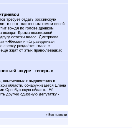
итриевой
итов требует отдать российскую
ряет в него толстенным томом своей
пит вождя по голове древком
за возврат Крыма незалежной
другу остатки волос. Дмитриева
 как «Яблоко» и «Справедливая
то сверху раздаётся голос с
 ещё ждат от этых право-лэвацких
вежьей шкуре - теперь в
, намеченных к выдвижению в
ской области, обнаруживается Елена
ме Оренбургскую область. Её
ить другую одиозную депутатку -
» Все новости