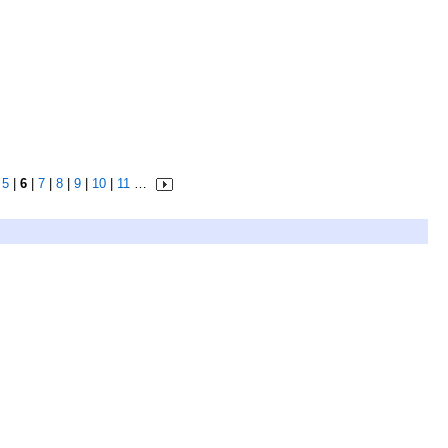
|
5
|
6
|
7
|
8
|
9
|
10
|
11
…