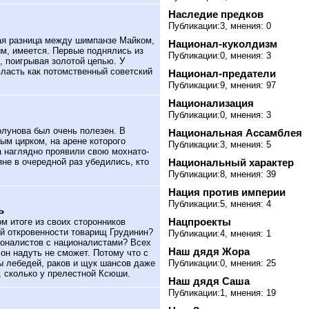
Наследие предков
Публикации:3, мнения: 0
ая разница между шимпанзе Майком,
Национал-куколдизм
м, имеется. Первые поднялись из
Публикации:0, мнения: 3
й, поигрывая золотой цепью. У
власть как потомственный советский
Национал-предатели
Публикации:9, мнения: 97
Национализация
Публикации:0, мнения: 3
олунова был очень полезен. В
Национальная Ассамблея
ым цирком, на арене которого
Публикации:3, мнения: 5
а наглядно проявили свою мохнато-
Национальный характер
не в очередной раз убедились, кто
Публикации:8, мнения: 39
Нация против империи
Публикации:5, мнения: 4
ь
Нацпроекты
ом итоге из своих сторонников
й откровенности товарищ Грудинин?
Публикации:4, мнения: 1
оналистов с националистами? Всех
Наш дядя Жора
 он надуть не сможет. Потому что с
Публикации:0, мнения: 25
ы лебедей, раков и щук шансов даже
е, сколько у прелестной Ксюши.
Наш дядя Саша
Публикации:1, мнения: 19