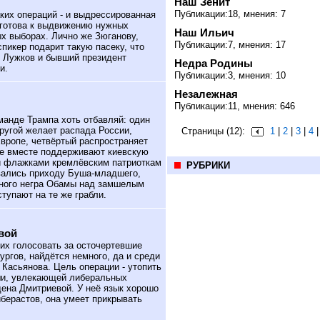
Наш Зенит
Публикации:18, мнения: 7
ких операций - и выдрессированная
 готова к выдвижению нужных
Наш Ильич
х выборах. Лично же Зюганову,
Публикации:7, мнения: 17
пикер подарит такую пасеку, что
й Лужков и бывший президент
Недра Родины
и.
Публикации:3, мнения: 10
Незалежная
Публикации:11, мнения: 646
анде Трампа хоть отбавляй: один
ругой желает распада России,
Страницы (12):
1
|
2
|
3
|
4
Европе, четвёртый распространяет
все вместе поддерживают киевскую
и флажками кремлёвским патриоткам
РУБРИКИ
овались приходу Буша-младшего,
вного негра Обамы над замшелым
тупают на те же грабли.
вой
х голосовать за осточертевшие
ургов, найдётся немного, да и среди
 Касьянова. Цель операции - утопить
рши, увлекающей либеральных
дена Дмитриевой. У неё язык хорошо
иберастов, она умеет прикрывать