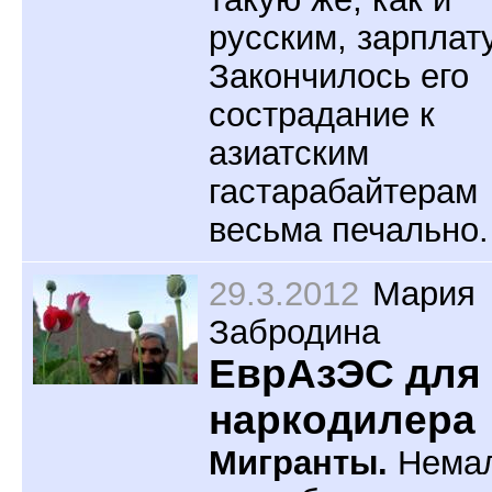
русским, зарплату
Закончилось его
сострадание к
азиатским
гастарабайтерам
весьма печально.
29.3.2012
Мария
Забродина
ЕврАзЭС для
наркодилера
Мигранты.
Нема