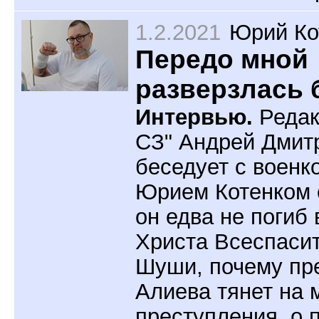
1.2.2021
Юрий Ко
Передо мной
разверзлась 
Интервью.
Редак
СЗ" Андрей Дмит
беседует c военк
Юрием Котенком о
он едва не погиб 
Христа Всеспасит
Шуши, почему пр
Алиева тянет на 
преступления, о 