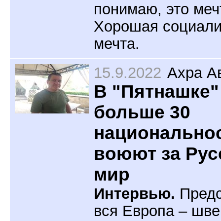
понимаю, это меч
Хорошая социали
мечта.
15.9.2022
Ахра А
В "Пятнашке"
больше 30
национально
воюют за Рус
мир
Интервью.
Предс
вся Европа – шв