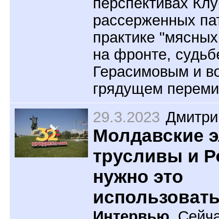
перспективах Клу
рассерженных па
практике "мясных
на фронте, судьб
Герасимовым и в
грядущем переми
29.3.2023
Дмитри
Молдавские 
трусливы и Р
нужно это
использоват
Интервью.
Сейча