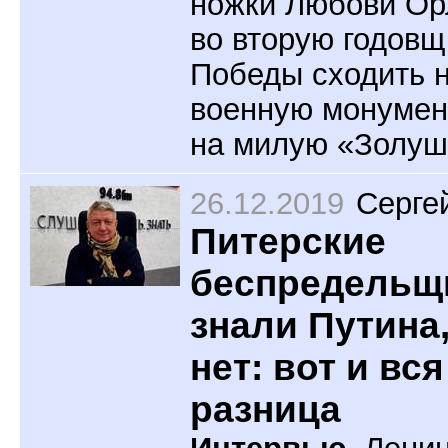
ножки Любови Ор
во вторую годовщ
Победы сходить н
военную монумент
на милую «Золуш
26.12.2019
Серге
Питерские
беспредельщ
знали Путина,
нет: вот и вся
разница
Интервью.
Ленин