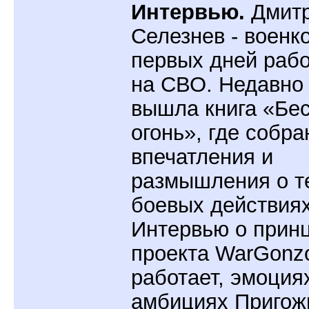
Интервью.
Дмит
Селезнев - военко
первых дней раб
на СВО. Недавно 
вышла книга «Бе
огонь», где собр
впечатления и
размышления о т
боевых действиях
Интервью о прин
проекта WarGonzo
работает, эмоция
амбициях Пригож