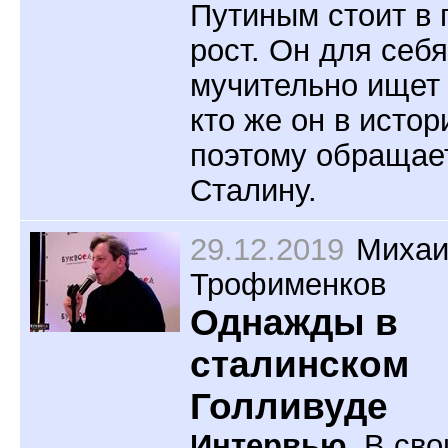
Путиным стоит в
рост. Он для себя
мучительно ищет
кто же он в истор
поэтому обращае
Сталину.
29.12.2019
Миха
Трофименков
Однажды в
сталинском
Голливуде
Интервью.
В сво