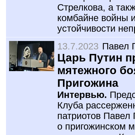
Стрелкова, а так
комбайне войны 
устойчивости неп
13.7.2023
Павел 
Царь Путин п
мятежного бо
Пригожина
Интервью.
Предс
Клуба рассержен
патриотов Павел 
о пригожинском м