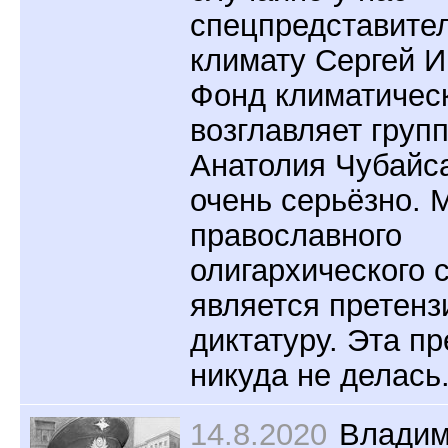
спецпредставите
климату Сергей И
Фонд климатичес
возглавляет груп
Анатолия Чубайса
очень серьёзно. 
православного
олигархического 
является претенз
диктатуру. Эта п
никуда не делась
14.8.2020
Влади