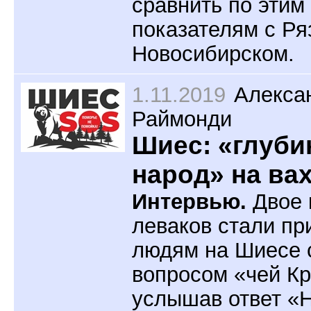
сравнить по этим
показателям с Ря
Новосибирском.
1.11.2019
Алекса
Раймонди
Шиес: «глуб
народ» на ва
Интервью.
Двое 
леваков стали пр
людям на Шиесе 
вопросом «чей К
услышав ответ «