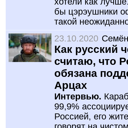
хотели как лучше.
бы цэрэушники о
такой неожиданно
23.10.2020
Семён
Как русский 
считаю, что 
обязана подд
Арцах
Интервью.
Караб
99,9% ассоциируе
Россией, его жит
говорят на чисто