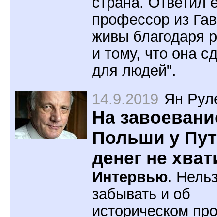
страна. Ответил 
профессор из Га
живы благодаря 
и тому, что она с
для людей".
14.9.2019
Ян Рул
На завоевани
Польши у Пу
денег не хват
Интервью.
Нель
забывать и об
историческом пр