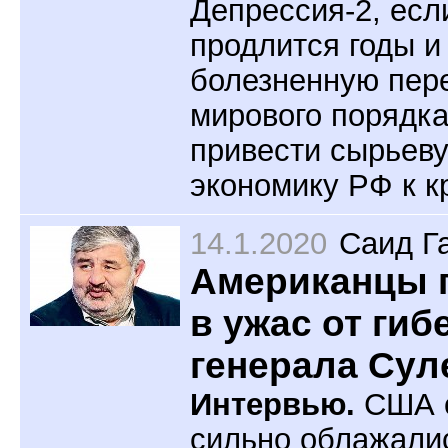
Депрессия-2, есл
продлится годы и
болезненную пер
мирового порядка
привести сырьев
экономику РФ к к
14.1.2020
Саид Г
Американцы 
в ужас от гиб
генерала Сул
Интервью.
США 
сильно облажалис