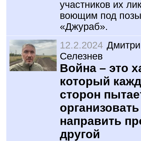
участников их ли
воющим под поз
«Джураб».
12.2.2024
Дмитри
Селезнев
Война – это х
который кажд
сторон пытае
организовать
направить пр
другой