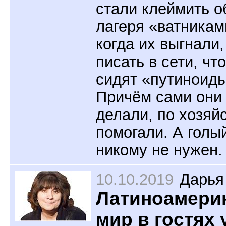
стали клеймить о
лагеря «ватникам
когда их выгнали,
писать в сети, чт
сидят «путиноиды
Причём сами они 
делали, по хозяй
помогали. А голы
никому не нужен.
10.10.2019
Дарья
Латиноамери
мир в гостях 