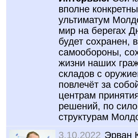
вполне конкретны
ультиматум Молд
мир на берегах Д
будет сохранен, 
самообороны, со
жизни наших гра
складов с оружие
повлечёт за собо
центрам приняти
решений, по сил
структурам Молд
3.10.2022
Эрван 