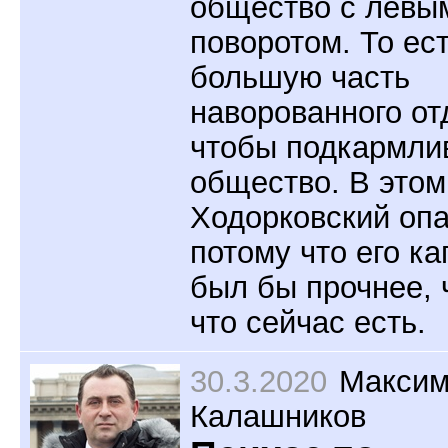
общество с левы
поворотом. То ес
большую часть
наворованного от
чтобы подкармли
общество. В это
Ходорковский опа
потому что его к
был бы прочнее, 
что сейчас есть.
30.3.2020
Макси
Калашников