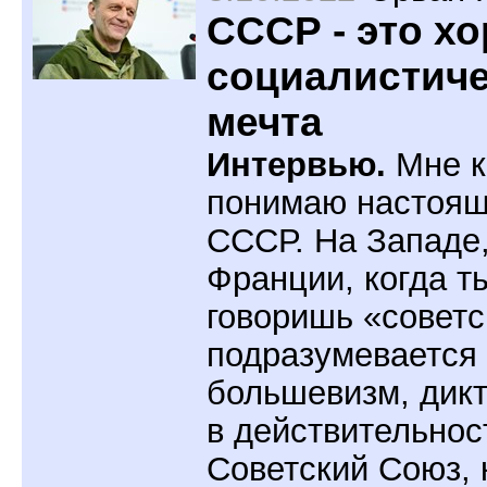
СССР - это х
социалистич
мечта
Интервью.
Мне к
понимаю настоя
СССР. На Западе,
Франции, когда т
говоришь «советс
подразумевается
большевизм, дикт
в действительнос
Советский Союз, к