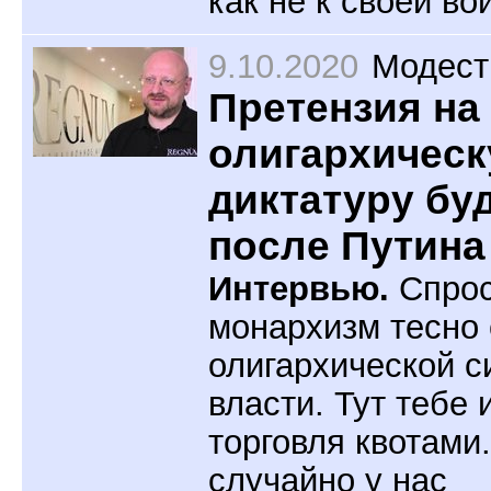
как не к своей во
9.10.2020
Модест
Претензия на
олигархичес
диктатуру буд
после Путина
Интервью.
Спрос
монархизм тесно 
олигархической с
власти. Тут тебе 
торговля квотами.
случайно у нас