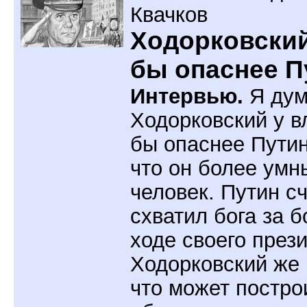
Квачков
Ходорковски
бы опаснее П
Интервью.
Я дум
Ходорковский у в
бы опаснее Путин
что он более умн
человек. Путин сч
схватил бога за б
ходе своего през
Ходорковский же 
что может постро