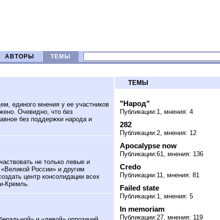
АВТОРЫ
ТЕМЫ
ТЕМЫ
"Народ"
ем, единого мнения у ее участников
жено. Очевидно, что без
Публикации:1, мнения: 4
главное без поддержки народа и
282
Публикации:2, мнения: 12
Apocalypse now
Публикации:61, мнения: 136
аствовать не только левые и
Credo
 «Великой России» и другим
Публикации:11, мнения: 81
создать центр консолидации всех
и-Кремль.
Failed state
Публикации:1, мнения: 5
In memoriam
Публикации:27, мнения: 119
беральной» и «левой» оппозиций