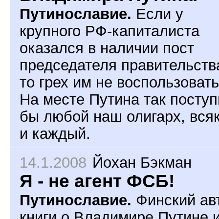
Путинославие.
Если у
крупного РФ-капиталиста
оказался в наличии пост
председателя правительств
то грех им не воспользовать
На месте Путина так посту
бы любой наш олигарх, вся
и каждый.
14.1.2008
Йохан Бэкман
Я - не агент ФСБ!
Путинославие.
Финский ав
книги о Владимире Путине 