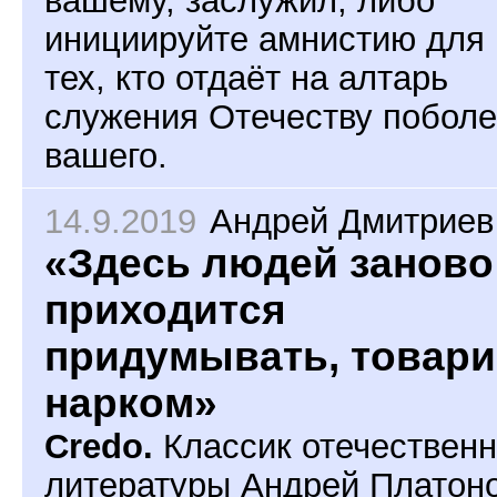
вашему, заслужил, либо
инициируйте амнистию для
тех, кто отдаёт на алтарь
служения Отечеству поболе
вашего.
14.9.2019
Андрей Дмитриев
«Здесь людей заново
приходится
придумывать, товар
нарком»
Credo.
Классик отечествен
литературы Андрей Платоно