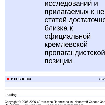
исследований и
прилагаемых к н
статей достаточн
близка к
официальной
кремлевской
пропагандистской
позиции.
В НОВОСТЯХ
» Вс
Loading...
Copyright
©
2006-2026 «Агентство Политических Новостей Северо-За