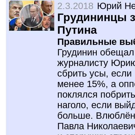
2.3.2018
Юрий Не
Грудининцы 
Путина
Правильные вы
Грудинин обещал
журналисту Юри
сбрить усы, если
менее 15%, а опп
поклялся побрит
наголо, если вый
больше. Влюблён
Павла Николаеви