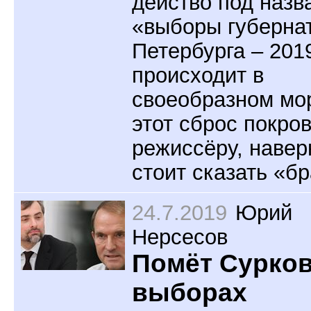
действо под назв
«выборы губерна
Петербурга – 201
происходит в
своеобразном мор
этот сброс покро
режиссёру, навер
стоит сказать «бр
24.7.2019
Юрий
Нерсесов
Помёт Сурков
выборах