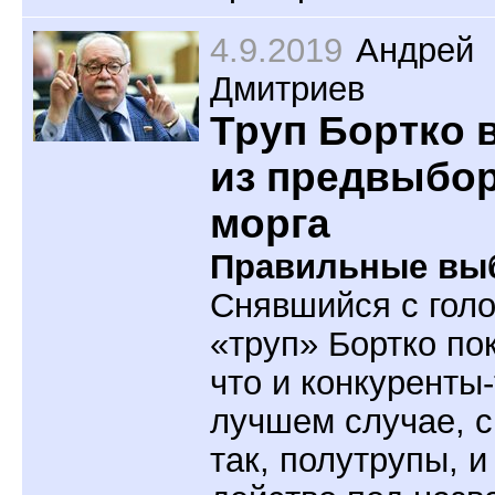
4.9.2019
Андрей
Дмитриев
Труп Бортко
из предвыбо
морга
Правильные вы
Снявшийся с гол
«труп» Бортко по
что и конкуренты-
лучшем случае, 
так, полутрупы, и