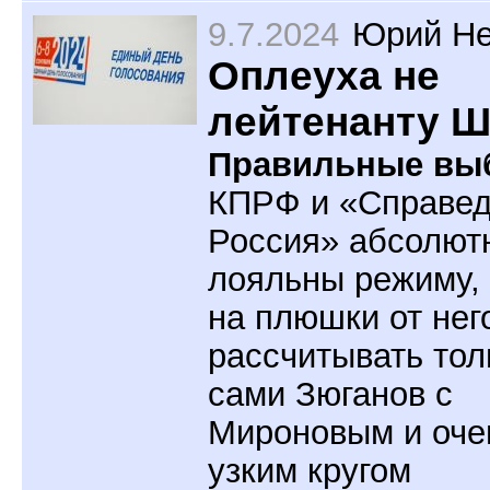
9.7.2024
Юрий Не
Оплеуха не
лейтенанту 
Правильные вы
КПРФ и «Справе
Россия» абсолют
лояльны режиму,
на плюшки от нег
рассчитывать тол
сами Зюганов с
Мироновым и оче
узким кругом