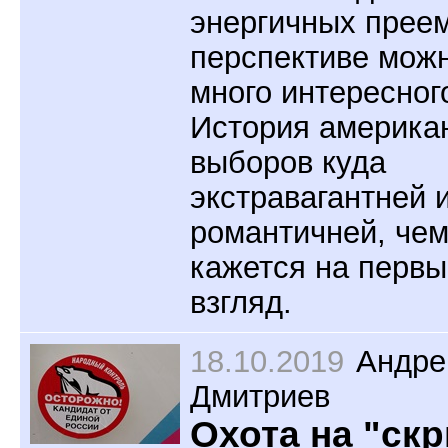
энергичных преем
перспективе мож
много интересног
История америка
выборов куда
экстравагантней 
романтичней, че
кажется на первы
взгляд.
18.10.2019
Андре
Дмитриев
Охота на "ск