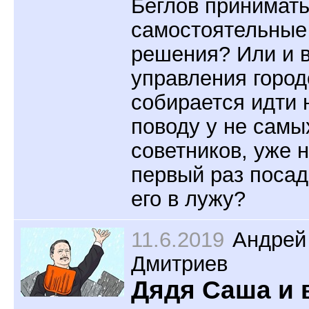
Беглов принимат
самостоятельные
решения? Или и в
управления горо
собирается идти 
поводу у не самы
советников, уже н
первый раз поса
его в лужу?
11.6.2019
Андрей
Дмитриев
Дядя Саша и 