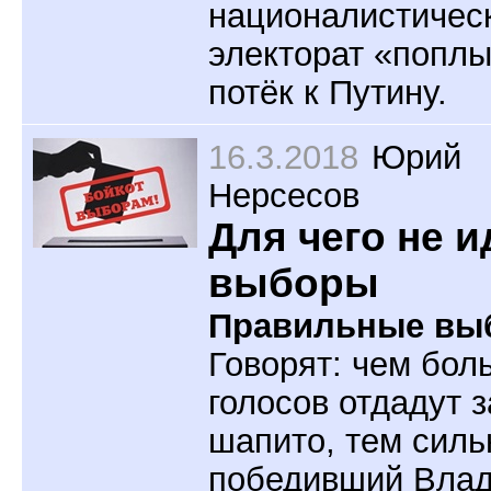
националистичес
электорат «поплы
потёк к Путину.
16.3.2018
Юрий
Нерсесов
Для чего не и
выборы
Правильные вы
Говорят: чем бол
голосов отдадут з
шапито, тем силь
победивший Вла