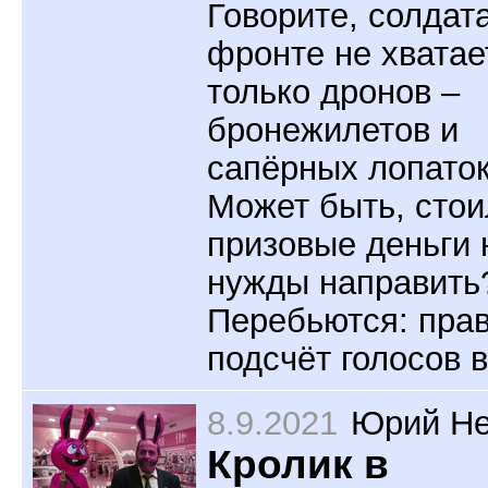
Говорите, солдат
фронте не хватае
только дронов –
бронежилетов и
сапёрных лопато
Может быть, стои
призовые деньги 
нужды направить
Перебьются: пра
подсчёт голосов 
8.9.2021
Юрий Не
Кролик в