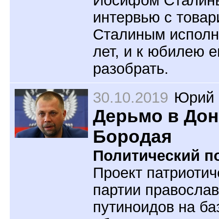
интервью с това
Сталиным исполн
лет, и к юбилею е
разобрать.
30.10.2019
Юрий 
Дерьмо в Дон
Бородая
Политический по
Проект патриотич
партии правосла
путиноидов на ба