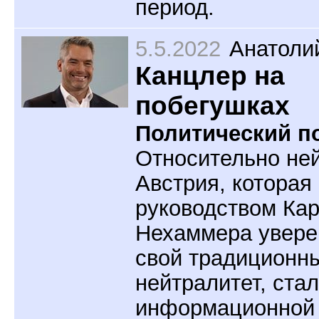
период.
5.5.2022
Анатоли
Канцлер на
побегушках
Политический по
Относительно не
Австрия, которая
руководством Ка
Нехаммера увере
свой традиционн
нейтралитет, ста
информационной 