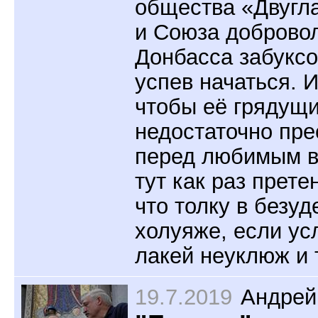
общества «Двугл
и Союза доброво
Донбасса забуксо
успев начаться. И
чтобы её грядущи
недостаточно пр
перед любимым в
тут как раз прете
что толку в безу
холуяже, если у
лакей неуклюж и 
19.7.2019
Андрей