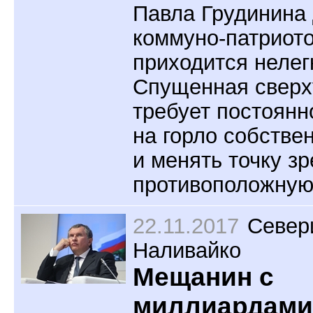
Павла Грудинина
коммуно-патриот
приходится нелег
Спущенная сверх
требует постоянн
на горло собстве
и менять точку зр
противоположную
22.11.2017
Север
Наливайко
Мещанин с
миллиардами