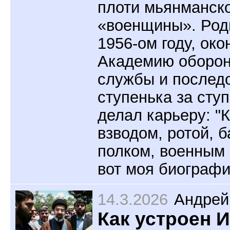
плоти мьянманск
«военщины». Род
1956-ом году, око
Академию оборо
службы и послед
ступенька за ступ
делал карьеру: "
взводом, ротой, 
полком, военным 
вот моя биографи
14.3.2026
Андрей
Как устроен И