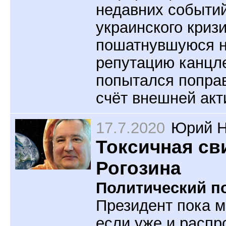
недавних событий
украинского криз
пошатнувшуюся н
репутацию канцл
попытался поправ
счёт внешней акт
17.7.2020
Юрий Н
Токсичная св
Рогозина
Политический по
Президент пока м
если уже и распр