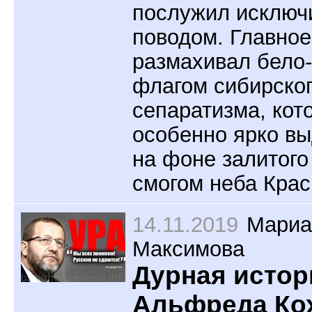
послужил исключ
поводом. Главное
размахивал бело
флагом сибирско
сепаратизма, кот
особенно ярко в
на фоне залитог
смогом неба Крас
14.11.2019
Мариа
Максимова
Дурная истор
Альфреда Ко