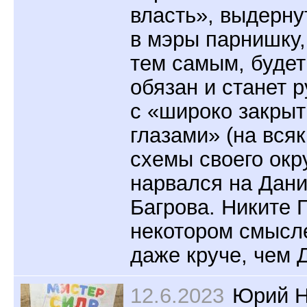
власть», выдерну
в мэры парнишку,
тем самым, будет
обязан и станет 
с «широко закры
глазами» (на вся
схемы своего окр
нарвался на Дан
Багрова. Никите 
некотором смысл
даже круче, чем 
12.6.2023
Юрий Н