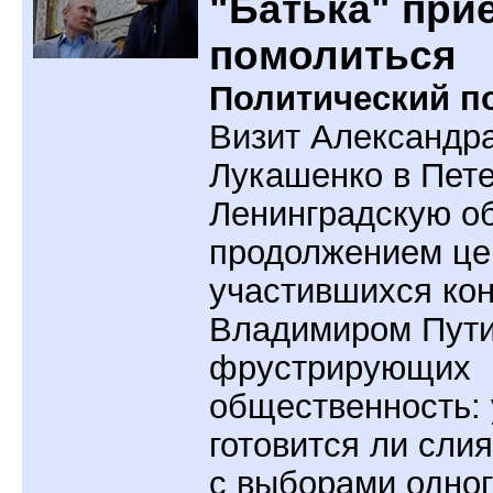
"Батька" при
помолиться
Политический по
Визит Александр
Лукашенко в Пете
Ленинградскую об
продолжением це
участившихся кон
Владимиром Пут
фрустрирующих
общественность: 
готовится ли сли
с выборами одног