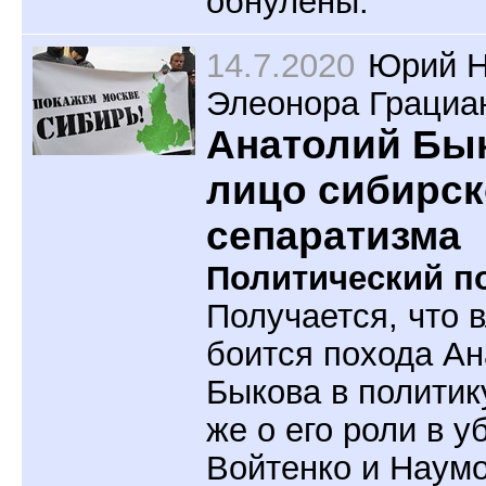
обнулены.
14.7.2020
Юрий Н
Элеонора Грациа
Анатолий Бы
лицо сибирск
сепаратизма
Политический по
Получается, что 
боится похода Ан
Быкова в политик
же о его роли в у
Войтенко и Наумо