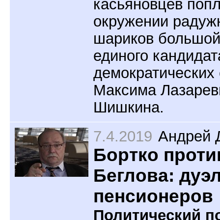
касьяновцев попл
окружении радуж
шариков большой
единого кандидат
демократических
Максима Лазарев
Шишкина.
7.4.2019
Андрей 
Бортко проти
Беглова: дуэ
пенсионеров
Политический по