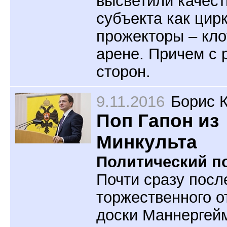
высветили качест
субъекта как цир
прожекторы – кло
арене. Причем с 
сторон.
9.11.2016
Борис 
Поп Гапон из
Минкульта
Политический по
Почти сразу посл
торжественного о
доски Маннергейм