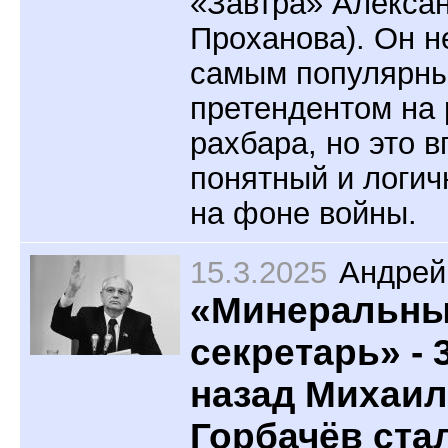
«Завтра» Алекса
Проханова). Он н
самым популярн
претендентом на 
рахбара, но это 
понятный и логи
на фоне войны.
15.3.2025
Андрей
«Минеральн
секретарь» - 
назад Михаил
Горбачёв ста