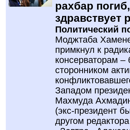
рахбар погиб,
здравствует 
Политический по
Моджтаба Хамен
примкнул к ради
консерваторам –
сторонником акти
конфликтовавшег
Западом президе
Махмуда Ахмади
(экс-президент б
другом редактора