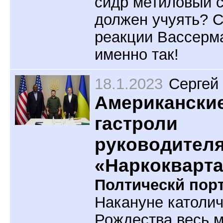
сидр метиловый 
должен учуять? С
реакции Вассерм
именно так!
18.1.2023
Сергей
Американски
гастроли
руководителя
«Наркокварта
Полтическй порт
Накануне католич
Рождества весь 