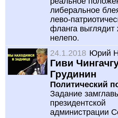
реальное положен
либеральное бле
лево-патриотичес
фланга выглядит 
нелепо.
24.1.2018
Юрий Н
Гиви Чингачг
Грудинин
Политический по
Задание замглав
президентской
администрации С