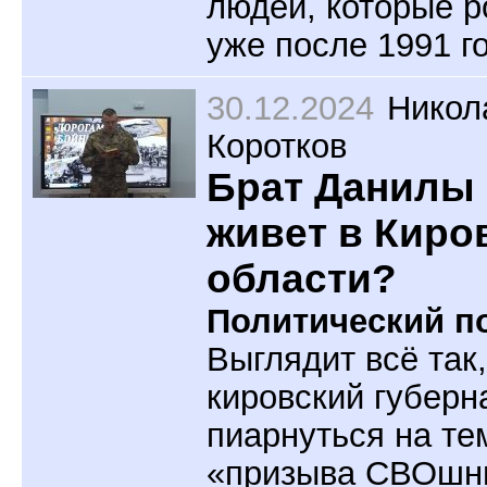
людей, которые 
уже после 1991 г
30.12.2024
Никол
Коротков
Брат Данилы
живет в Киро
области?
Политический по
Выглядит всё так
кировский губерн
пиарнуться на те
«призыва СВОшни