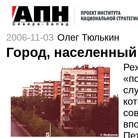
2006-11-03
Олег Тюлькин
Город, населенны
Ре
«п
сл
ко
со
вп
Пе