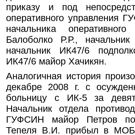
приказу и под непосредст
оперативного управления Г
начальника оперативног
Балоболко Р.Р., начальни
начальник ИК47/6 подполк
ИК47/6 майор Хачикян.
Аналогичная история произ
декабре 2008 г. с осужде
больницу с ИК-5 за девят
Начальник отдела противо
ГУФСИН майор Петров по 
Тепеля В.И. прибыл в МОБ