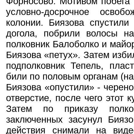
Форносово. Мотивом побега 
условно-досрочное освоб
колонии. Биязова спустили
догола, побрили волосы н
полковник Балоболко и майор
Биязова «петух». Затем изби
подполковник Тепель, плас
били по половым органам (на
Биязова «опустили» - черен
отверстие, после чего этот 
Затем по приказу полко
заключенных засунул Биязо
действия снимали на виде