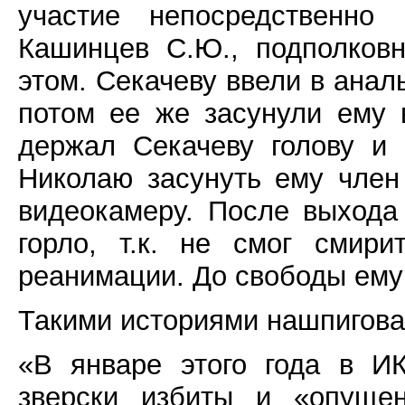
участие непосредственно
Кашинцев С.Ю., подполковн
этом. Секачеву ввели в анал
потом ее же засунули ему 
держал Секачеву голову и
Николаю засунуть ему член
видеокамеру. После выход
горло, т.к. не смог смир
реанимации. До свободы ему
Такими историями нашпигова
«В январе этого года в И
зверски избиты и «опуще