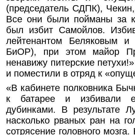
(председатель СДПК), Чекин
Все они были пойманы за 
был избит Самойлов. Изби
лейтенантом Беляковым и 
БиОР), при этом майор Пр
ненавижу питерские петухи!»
и поместили в отряд к «опу
«В кабинете полковника Бычк
к батарее и избивали е
дубинками. В результате Л
насколько рваных ран на го
сотрясение головного мозга.