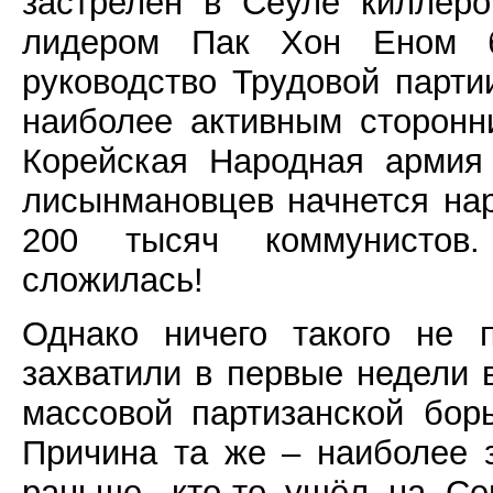
застрелен в Сеуле киллер
лидером Пак Хон Еном 
руководство Трудовой парт
наиболее активным сторонн
Корейская Народная армия
лисынмановцев начнется нар
200 тысяч коммунистов
сложилась!
Однако ничего такого не 
захватили в первые недели 
массовой партизанской бо
Причина та же – наиболее 
раньше, кто-то ушёл на Сев